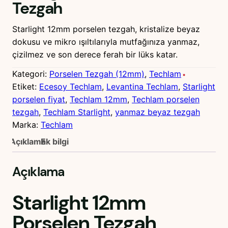
Tezgah
Starlight 12mm porselen tezgah, kristalize beyaz
dokusu ve mikro ışıltılarıyla mutfağınıza yanmaz,
çizilmez ve son derece ferah bir lüks katar.
Kategori:
Porselen Tezgah (12mm)
, 
Techlam
Etiket:
Ecesoy Techlam
, 
Levantina Techlam
, 
Starlight
porselen fiyat
, 
Techlam 12mm
, 
Techlam porselen
tezgah
, 
Techlam Starlight
, 
yanmaz beyaz tezgah
Marka:
Techlam
Açıklama
Ek bilgi
Açıklama
Starlight 12mm
Porselen Tezgah