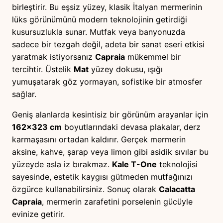
birleştirir. Bu eşsiz yüzey, klasik İtalyan mermerinin
lüks görünümünü modern teknolojinin getirdiği
kusursuzlukla sunar. Mutfak veya banyonuzda
sadece bir tezgah değil, adeta bir sanat eseri etkisi
yaratmak istiyorsanız
Capraia
mükemmel bir
tercihtir. Üstelik
Mat
yüzey dokusu, ışığı
yumuşatarak göz yormayan, sofistike bir atmosfer
sağlar.
Geniş alanlarda kesintisiz bir görünüm arayanlar için
162×323 cm
boyutlarındaki devasa plakalar, derz
karmaşasını ortadan kaldırır. Gerçek mermerin
aksine, kahve, şarap veya limon gibi asidik sıvılar bu
yüzeyde asla iz bırakmaz.
Kale T-One
teknolojisi
sayesinde, estetik kaygısı gütmeden mutfağınızı
özgürce kullanabilirsiniz. Sonuç olarak
Calacatta
Capraia
, mermerin zarafetini porselenin gücüyle
evinize getirir.