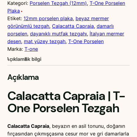
Kategori:
Porselen Tezgah (12mm)
, 
T-One Porselen
Plaka
Etiket:
12mm porselen plaka
, 
beyaz mermer
görünümlü tezgah
, 
Calacatta Capraia
, 
damarlı
porselen
, 
dayanıklı mutfak tezgahı
, 
İtalyan mermer
desen
, 
mat yüzey tezgah
, 
T-One Porselen
Marka:
T-one
Açıklama
Ek bilgi
Açıklama
Calacatta Capraia
|
T-
One
Porselen Tezgah
Calacatta Capraia
, beyazın en asil tonunu, doğanın
fırçasından çıkmışçasına cesur mor ve gri damarlarla