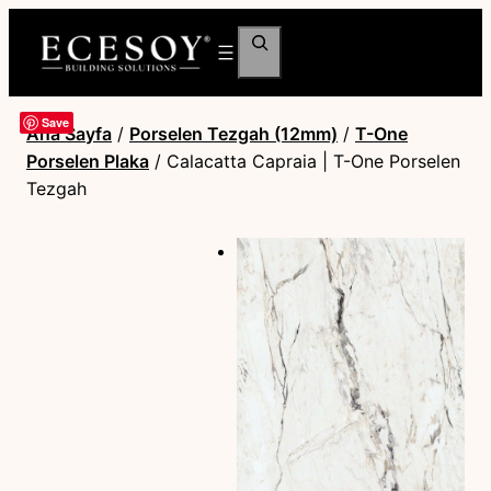
Ara
Save
Ana Sayfa
/
Porselen Tezgah (12mm)
/
T-One
Porselen Plaka
/ Calacatta Capraia | T-One Porselen
Tezgah