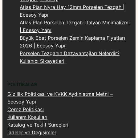
sayesinde, tadilat yapılacak alanlarda eski
Atlas Plan Nyra Hay 12mm Porselen Tezgah |
fayans veya mermerleri kırmaya gerek
Ecesoy Yapı
kalmadan, doğrudan mevcut yüzeyin üzerine
Atlas Plan Porselen Tezgah: İtalyan Minimalizmi
özel yapıştırıcılar yardımıyla uygulanabilir. Bu
| Ecesoy Yapı
durum inşaat pisliğini, kırım maliyetlerini ve
Büyük Ebat Porselen Zemin Kaplama Fiyatları
zaman kaybını sıfıra indirir.
2026 | Ecesoy Yapı
Porselen Tezgahın Dezavantajları Nelerdir?
Binalara Ek Yük Bindirmeyen Yapısal Hafiflik:
Kullanıcı Şikayetleri
Metrekare başına düşen ağırlığı geleneksel
kaplama malzemelerine kıyasla son derece
düşüktür. Özellikle yüksek katlı binaların iç
POLITIKALAR
mekan duvarlarında ve dış cephe
Gizlilik Politikası ve KVKK Aydınlatma Metni –
kaplamalarında statik yükü minimumda tutarak
Ecesoy Yapı
yapı güvenliğini destekler.
Çerez Politikası
Kullanım Koşulları
Sıfır Gözenek ile Kesintisiz Hijyen ve Leke
Katalog ve Teklif Süreçleri
Direnci:
Tamamen su geçirmez ve gözeneksiz
İadeler ve Değişimler
bir dokuya sahiptir. Nem, su buharı ve ıslak