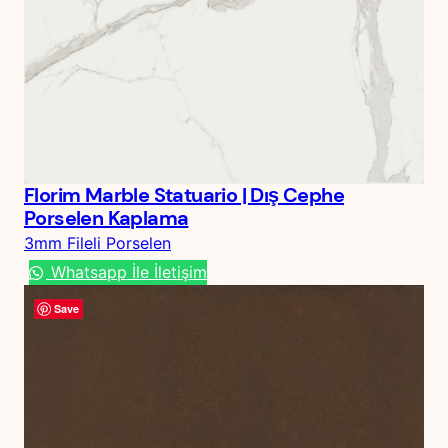
Florim Marble Statuario | Dış Cephe
Porselen Kaplama
3mm Fileli Porselen
Whatsapp İle İletişim
Save