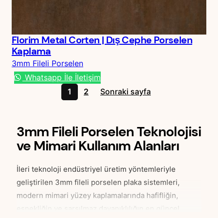
Florim Metal Corten | Dış Cephe Porselen
Kaplama
3mm Fileli Porselen
Whatsapp İle İletişim
1
2
Sonraki sayfa
3mm Fileli Porselen Teknolojisi
ve Mimari Kullanım Alanları
İleri teknoloji endüstriyel üretim yöntemleriyle
geliştirilen 3mm fileli porselen plaka sistemleri,
modern mimari yüzey kaplamalarında hafifliğin,
esnekliğin ve sarsılmaz dayanıklılığın en güncel