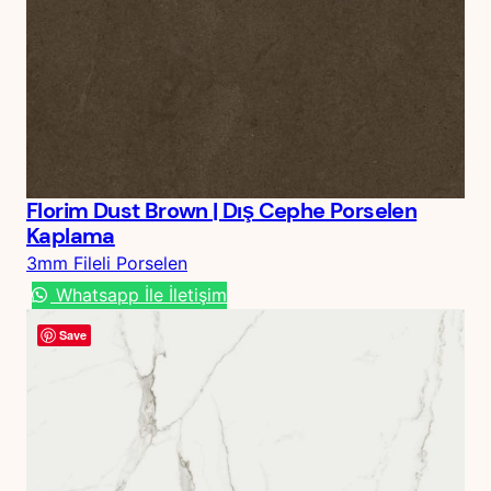
Florim Dust Brown | Dış Cephe Porselen
Kaplama
3mm Fileli Porselen
Whatsapp İle İletişim
Save