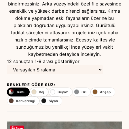
bindirmezsiniz. Arka yüzeyindeki özel file sayesinde
esneklik ve yüksek darbe direnci sağlarsınız. Kırma
dökme yapmadan eski fayansların üzerine bu
plakaları doğrudan uygulayabilirsiniz. Gürültülü
tadilat süreçlerini atlayarak projelerinizi çok daha
hızlı biçimde tamamlarsınız. Ecesoy kalitesiyle
sunduğumuz bu yenilikçi ince yüzeyleri vakit
kaybetmeden detaylıca inceleyin.
12 sonuçtan 1-9 arası gösteriliyor
RENKLERE GÖRE SÜZ:
Tümü
Bej
Beyaz
Gri
Ahşap
Kahverengi
Siyah
Save