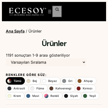
Ara
Ana Sayfa
/ Ürünler
Ürünler
1191 sonuçtan 1-9 arası gösteriliyor
RENKLERE GÖRE SÜZ:
Tümü
Bej
Beyaz
Gri
Ahşap
Antrasit
Füme
Kahverengi
Kırmızı
Krem
Mavi
Renkli
Siyah
Yeşil