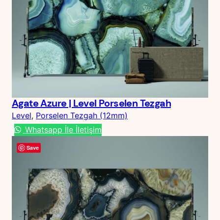
Agate Azure | Level Porselen Tezgah
Level
, 
Porselen Tezgah (12mm)
Whatsapp İle İletişim
Save