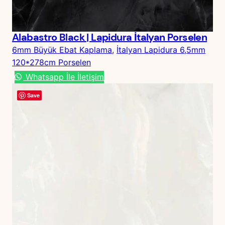
Alabastro Black | Lapidura İtalyan Porselen
6mm Büyük Ebat Kaplama
, 
İtalyan Lapidura 6,5mm
120*278cm Porselen
Whatsapp İle İletişim
Save