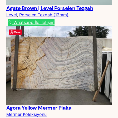
Agate Brown | Level Porselen Tezgah
Level
, 
Porselen Tezgah (12mm)
Whatsapp İle İletişim
Save
Agora Yellow Mermer Plaka
Mermer Koleksiyonu