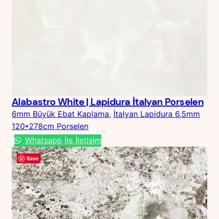
Alabastro White | Lapidura İtalyan Porselen
6mm Büyük Ebat Kaplama
, 
İtalyan Lapidura 6,5mm
120*278cm Porselen
Whatsapp İle İletişim
Save