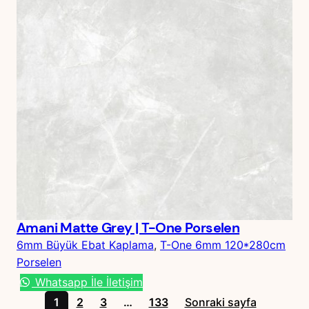
Amani Matte Grey | T-One Porselen
6mm Büyük Ebat Kaplama
, 
T-One 6mm 120*280cm
Porselen
Whatsapp İle İletişim
1
2
3
…
133
Sonraki sayfa