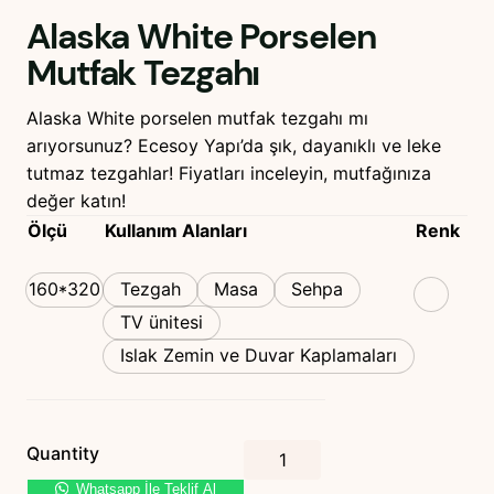
Alaska White Porselen
Mutfak Tezgahı
Alaska White porselen mutfak tezgahı mı
arıyorsunuz? Ecesoy Yapı’da şık, dayanıklı ve leke
tutmaz tezgahlar! Fiyatları inceleyin, mutfağınıza
değer katın!
Ölçü
Kullanım Alanları
Renk
160*320
Tezgah
Masa
Sehpa
TV ünitesi
Islak Zemin ve Duvar Kaplamaları
A
Quantity
l
Whatsapp İle Teklif Al