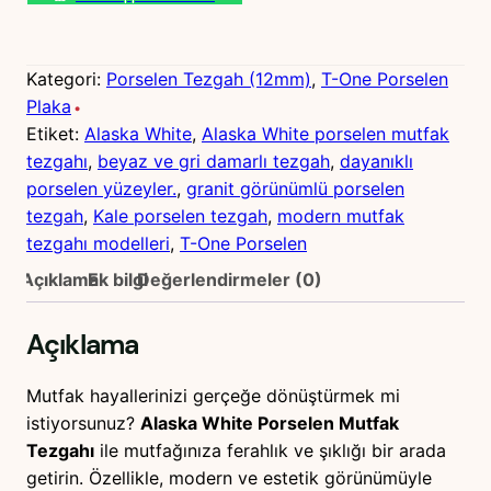
a
s
k
Kategori:
Porselen Tezgah (12mm)
, 
T-One Porselen
a
Plaka
W
Etiket:
Alaska White
, 
Alaska White porselen mutfak
h
tezgahı
, 
beyaz ve gri damarlı tezgah
, 
dayanıklı
i
porselen yüzeyler.
, 
granit görünümlü porselen
t
tezgah
, 
Kale porselen tezgah
, 
modern mutfak
e
tezgahı modelleri
, 
T-One Porselen
P
Açıklama
Ek bilgi
Değerlendirmeler (0)
o
r
Açıklama
s
e
Mutfak hayallerinizi gerçeğe dönüştürmek mi
l
istiyorsunuz?
Alaska White Porselen Mutfak
e
Tezgahı
ile mutfağınıza ferahlık ve şıklığı bir arada
n
getirin. Özellikle, modern ve estetik görünümüyle
M