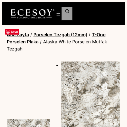
Ara
Save
Ana Sayfa
/
Porselen Tezgah (12mm)
/
T-One
Porselen Plaka
/ Alaska White Porselen Mutfak
Tezgahı