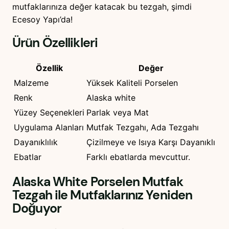
mutfaklarınıza değer katacak bu tezgah, şimdi
u
Ecesoy Yapı’da!
t
f
Ürün Özellikleri
a
k
Özellik
Değer
T
Malzeme
Yüksek Kaliteli Porselen
e
z
Renk
Alaska white
g
Yüzey Seçenekleri
Parlak veya Mat
a
Uygulama Alanları
Mutfak Tezgahı, Ada Tezgahı
h
Dayanıklılık
Çizilmeye ve Isıya Karşı Dayanıklı
ı
Ebatlar
Farklı ebatlarda mevcuttur.
a
d
Alaska White Porselen Mutfak
e
Tezgah
ile Mutfaklarınız Yeniden
t
Doğuyor