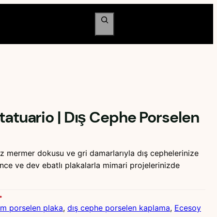
Ara
tatuario | Dış Cephe Porselen
az mermer dokusu ve gri damarlarıyla dış cephelerinize
 ince ve dev ebatlı plakalarla mimari projelerinizde
m porselen plaka
, 
dış cephe porselen kaplama
, 
Ecesoy