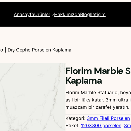
Anasayfa
Ürünler
Hakkımızda
Blog
İletişim
io | Dış Cephe Porselen Kaplama
Florim Marble S
Kaplama
Florim Marble Statuario, bey
asil bir lüks katar. 3mm ultra
muazzam bir zarafet yaratın.
Kategori:
3mm Fileli Porselen
Etiket:
120×300 porselen
, 
3m