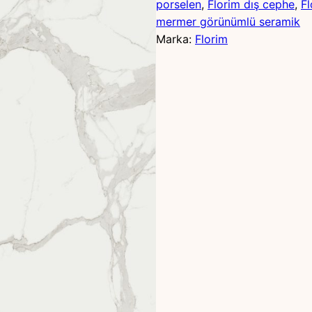
porselen
, 
Florim dış cephe
, 
Fl
mermer görünümlü seramik
Marka:
Florim