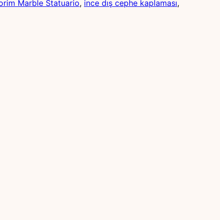
orim Marble Statuario
, 
ince dış cephe kaplaması
, 