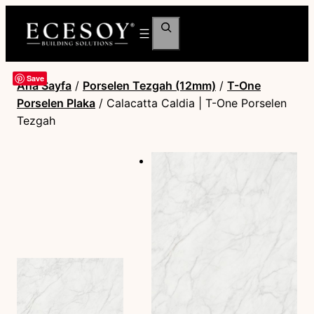
Ara
Save
Ana Sayfa
/
Porselen Tezgah (12mm)
/
T-One
Porselen Plaka
/ Calacatta Caldia | T-One Porselen
Tezgah