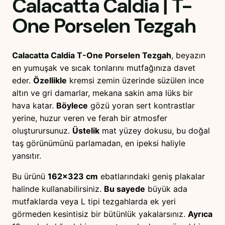
Calacatta Caldia
|
T-
One
Porselen Tezgah
Calacatta Caldia T-One Porselen Tezgah
, beyazın
en yumuşak ve sıcak tonlarını mutfağınıza davet
eder.
Özellikle
kremsi zemin üzerinde süzülen ince
altın ve gri damarlar, mekana sakin ama lüks bir
hava katar.
Böylece
gözü yoran sert kontrastlar
yerine, huzur veren ve ferah bir atmosfer
oluşturursunuz.
Üstelik
mat yüzey dokusu, bu doğal
taş görünümünü parlamadan, en ipeksi haliyle
yansıtır.
Bu ürünü
162×323 cm
ebatlarındaki geniş plakalar
halinde kullanabilirsiniz.
Bu sayede
büyük ada
mutfaklarda veya L tipi tezgahlarda ek yeri
görmeden kesintisiz bir bütünlük yakalarsınız.
Ayrıca