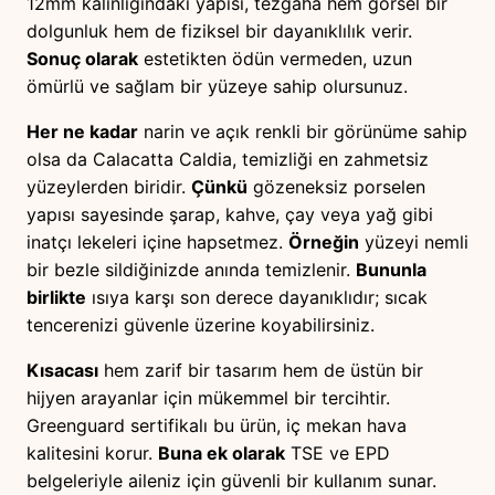
12mm kalınlığındaki yapısı, tezgaha hem görsel bir
dolgunluk hem de fiziksel bir dayanıklılık verir.
Sonuç olarak
estetikten ödün vermeden, uzun
ömürlü ve sağlam bir yüzeye sahip olursunuz.
Her ne kadar
narin ve açık renkli bir görünüme sahip
olsa da Calacatta Caldia, temizliği en zahmetsiz
yüzeylerden biridir.
Çünkü
gözeneksiz porselen
yapısı sayesinde şarap, kahve, çay veya yağ gibi
inatçı lekeleri içine hapsetmez.
Örneğin
yüzeyi nemli
bir bezle sildiğinizde anında temizlenir.
Bununla
birlikte
ısıya karşı son derece dayanıklıdır; sıcak
tencerenizi güvenle üzerine koyabilirsiniz.
Kısacası
hem zarif bir tasarım hem de üstün bir
hijyen arayanlar için mükemmel bir tercihtir.
Greenguard sertifikalı bu ürün, iç mekan hava
kalitesini korur.
Buna ek olarak
TSE ve EPD
belgeleriyle aileniz için güvenli bir kullanım sunar.