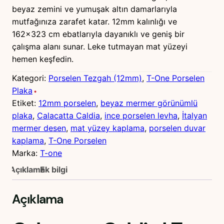
beyaz zemini ve yumuşak altın damarlarıyla
mutfağınıza zarafet katar. 12mm kalınlığı ve
162×323 cm ebatlarıyla dayanıklı ve geniş bir
çalışma alanı sunar. Leke tutmayan mat yüzeyi
hemen keşfedin.
Kategori:
Porselen Tezgah (12mm)
, 
T-One Porselen
Plaka
Etiket:
12mm porselen
, 
beyaz mermer görünümlü
plaka
, 
Calacatta Caldia
, 
ince porselen levha
, 
İtalyan
mermer desen
, 
mat yüzey kaplama
, 
porselen duvar
kaplama
, 
T-One Porselen
Marka:
T-one
Açıklama
Ek bilgi
Açıklama