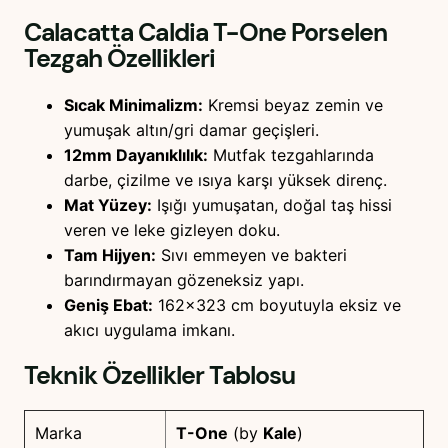
Calacatta Caldia T-One Porselen
Tezgah
Özellikleri
Sıcak Minimalizm:
Kremsi beyaz zemin ve
yumuşak altın/gri damar geçişleri.
12mm Dayanıklılık:
Mutfak tezgahlarında
darbe, çizilme ve ısıya karşı yüksek direnç.
Mat Yüzey:
Işığı yumuşatan, doğal taş hissi
veren ve leke gizleyen doku.
Tam Hijyen:
Sıvı emmeyen ve bakteri
barındırmayan gözeneksiz yapı.
Geniş Ebat:
162×323 cm boyutuyla eksiz ve
akıcı uygulama imkanı.
Teknik Özellikler Tablosu
Marka
T-One
(by
Kale
)