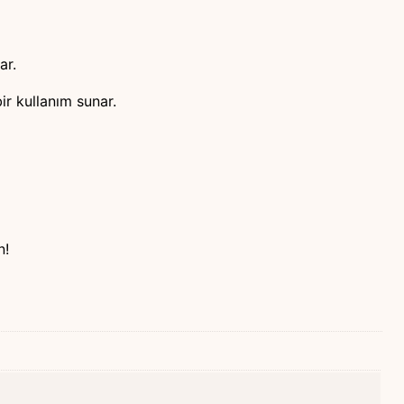
ar.
bir kullanım sunar.
n!