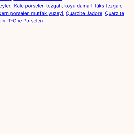
eyler.
, 
Kale porselen tezgah
, 
koyu damarlı lüks tezgah
, 
ern porselen mutfak yüzeyi
, 
Quarzite Jadore
, 
Quarzite
ahı
, 
T-One Porselen