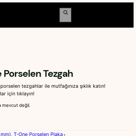
Ara
e Porselen Tezgah
orselen tezgahlar ile mutfağınıza şıklık katın!
r için tıklayın!
 mevcut değil.
12mm)
, 
T-One Porselen Plaka