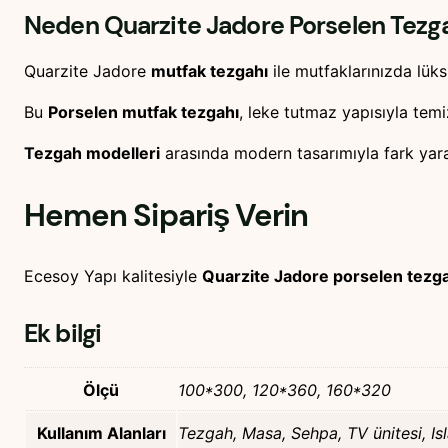
Neden Quarzite Jadore Porselen Tezg
Quarzite Jadore
mutfak tezgahı
ile mutfaklarınızda lüks
Bu
Porselen mutfak tezgahı
, leke tutmaz yapısıyla temiz
Tezgah modelleri
arasında modern tasarımıyla fark yarat
Hemen Sipariş Verin
Ecesoy Yapı kalitesiyle
Quarzite Jadore porselen tezg
Ek bilgi
Ölçü
100*300, 120*360, 160*320
Kullanım Alanları
Tezgah, Masa, Sehpa, TV ünitesi, I