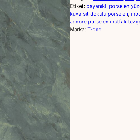
Etiket:
dayanıklı porselen yüz
kuvarsit dokulu porselen
, 
mod
Jadore porselen mutfak tezg
Marka:
T-one