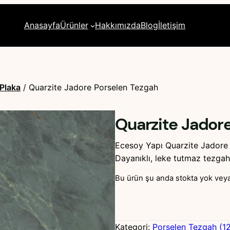
Anasayfa
Ürünler
Hakkımızda
Blog
İletişim
Plaka
/ Quarzite Jadore Porselen Tezgah
Quarzite Jador
Ecesoy Yapı Quarzite Jadore p
Dayanıklı, leke tutmaz tezgahla
Bu ürün şu anda stokta yok veya
Kategori:
Porselen Tezgah (