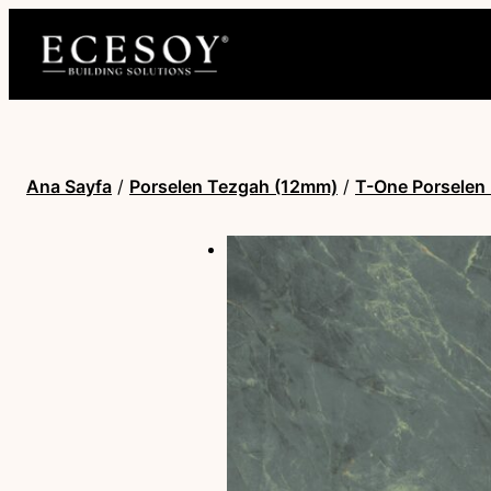
Ana Sayfa
/
Porselen Tezgah (12mm)
/
T-One Porselen 