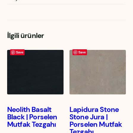
İlgili ürünler
Save
Save
Neolith Basalt
Lapidura Stone
Black | Porselen
Stone Jura |
Mutfak Tezgahı
Porselen Mutfak
Tezgahı