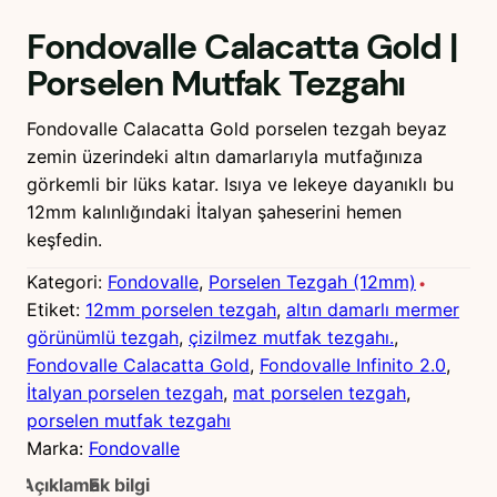
Fondovalle Calacatta Gold |
Porselen Mutfak Tezgahı
Fondovalle Calacatta Gold porselen tezgah beyaz
zemin üzerindeki altın damarlarıyla mutfağınıza
görkemli bir lüks katar. Isıya ve lekeye dayanıklı bu
12mm kalınlığındaki İtalyan şaheserini hemen
keşfedin.
Kategori:
Fondovalle
, 
Porselen Tezgah (12mm)
Etiket:
12mm porselen tezgah
, 
altın damarlı mermer
görünümlü tezgah
, 
çizilmez mutfak tezgahı.
, 
Fondovalle Calacatta Gold
, 
Fondovalle Infinito 2.0
, 
İtalyan porselen tezgah
, 
mat porselen tezgah
, 
porselen mutfak tezgahı
Marka:
Fondovalle
Açıklama
Ek bilgi