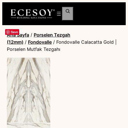
Ara
Save
Ana Sayfa
/
Porselen Tezgah
(12mm)
/
Fondovalle
/ Fondovalle Calacatta Gold |
Porselen Mutfak Tezgahı