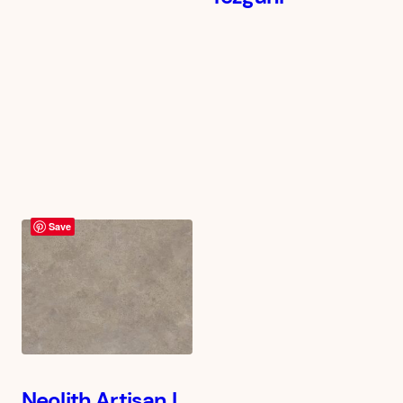
Save
Neolith Artisan |