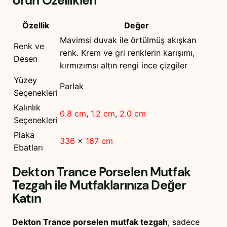
Ürün Özellikleri
Özellik
Değer
Mavimsi duvak ile örtülmüş akışkan
Renk ve
renk. Krem ve gri renklerin karışımı,
Desen
kırmızımsı altın rengi ince çizgiler
Yüzey
Parlak
Seçenekleri
Kalınlık
0.8 cm
,
1.2 cm
,
2.0 cm
Seçenekleri
Plaka
336
x
167 cm
Ebatları
Dekton Trance Porselen Mutfak
Tezgah
ile Mutfaklarınıza Değer
Katın
Dekton Trance porselen mutfak tezgah
, sadece