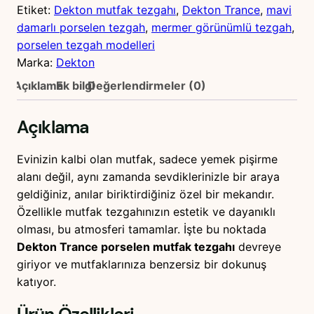
Etiket:
Dekton mutfak tezgahı
, 
Dekton Trance
, 
mavi
damarlı porselen tezgah
, 
mermer görünümlü tezgah
, 
porselen tezgah modelleri
Marka:
Dekton
Açıklama
Ek bilgi
Değerlendirmeler (0)
Açıklama
Evinizin kalbi olan mutfak, sadece yemek pişirme
alanı değil, aynı zamanda sevdiklerinizle bir araya
geldiğiniz, anılar biriktirdiğiniz özel bir mekandır.
Özellikle mutfak tezgahınızın estetik ve dayanıklı
olması, bu atmosferi tamamlar. İşte bu noktada
Dekton Trance porselen mutfak tezgahı
devreye
giriyor ve mutfaklarınıza benzersiz bir dokunuş
katıyor.