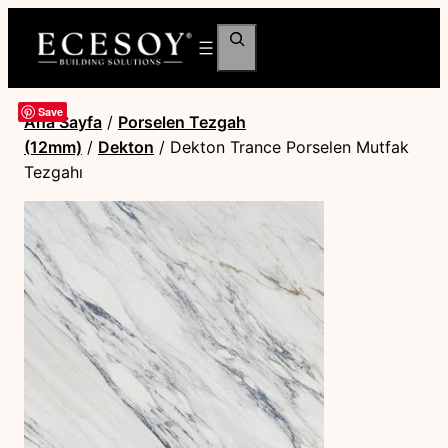
Ara
Save
Ana Sayfa
/
Porselen Tezgah
(12mm)
/
Dekton
/ Dekton Trance Porselen Mutfak
Tezgahı