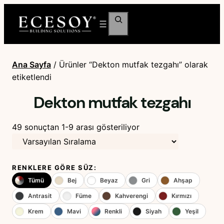
Ara
Ana Sayfa
/ Ürünler “Dekton mutfak tezgahı” olarak
etiketlendi
Dekton mutfak tezgahı
49 sonuçtan 1-9 arası gösteriliyor
RENKLERE GÖRE SÜZ:
Tümü
Bej
Beyaz
Gri
Ahşap
Antrasit
Füme
Kahverengi
Kırmızı
Krem
Mavi
Renkli
Siyah
Yeşil