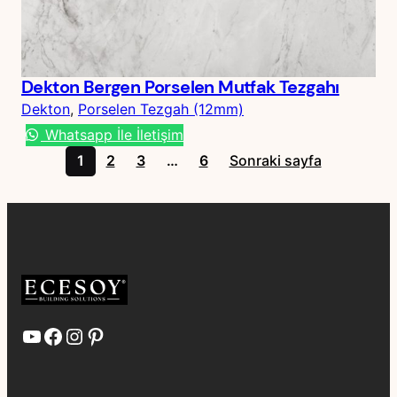
Dekton Bergen Porselen Mutfak Tezgahı
Dekton
, 
Porselen Tezgah (12mm)
Whatsapp İle İletişim
1
2
3
…
6
Sonraki sayfa
YouTube
Facebook
Instagram
Pinterest