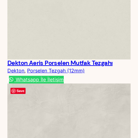
Dekton Aeris Porselen Mutfak Tezgahı
Dekton
, 
Porselen Tezgah (12mm)
Whatsapp İle İletişim
Save