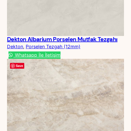
Dekton Albarium Porselen Mutfak Tezgahı
Dekton
, 
Porselen Tezgah (12mm)
Whatsapp İle İletişim
Save