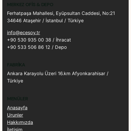
MERKEZ OFIS & DEPO
Ferhatpaşa Mahallesi, Eyüpsultan Caddesi, No:21
34646 Ataşehir / İstanbul / Türkiye
info@ecesoy.tr
+90 530 935 00 38 / İhracat
+90 533 506 86 12 / Depo
FABRIKA
Ankara Karayolu Üzeri 16.km Afyonkarahisar /
Türkiye
MENÜLER
Anasayfa
Urunler
Hakkımızda
İletişim