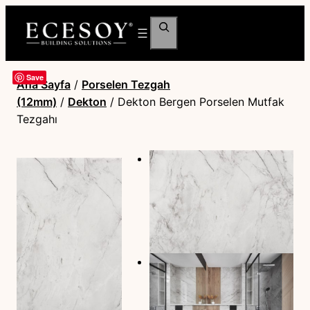
Ara
Save
Ana Sayfa
/
Porselen Tezgah
(12mm)
/
Dekton
/ Dekton Bergen Porselen Mutfak
Tezgahı