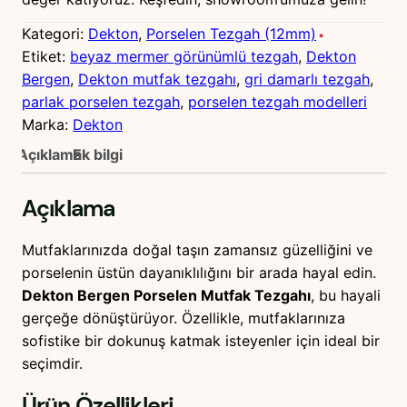
Kategori:
Dekton
, 
Porselen Tezgah (12mm)
Etiket:
beyaz mermer görünümlü tezgah
, 
Dekton
Bergen
, 
Dekton mutfak tezgahı
, 
gri damarlı tezgah
, 
parlak porselen tezgah
, 
porselen tezgah modelleri
Marka:
Dekton
Açıklama
Ek bilgi
Açıklama
Mutfaklarınızda doğal taşın zamansız güzelliğini ve
porselenin üstün dayanıklılığını bir arada hayal edin.
Dekton Bergen Porselen Mutfak Tezgahı
, bu hayali
gerçeğe dönüştürüyor. Özellikle, mutfaklarınıza
sofistike bir dokunuş katmak isteyenler için ideal bir
seçimdir.
Ürün Özellikleri