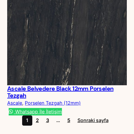
Ascale Belvedere Black 12mm Porselen
Tezgah
Ascale
, 
Porselen Tezgah (12mm)
Whatsapp İle İletişim
1
2
3
…
5
Sonraki sayfa