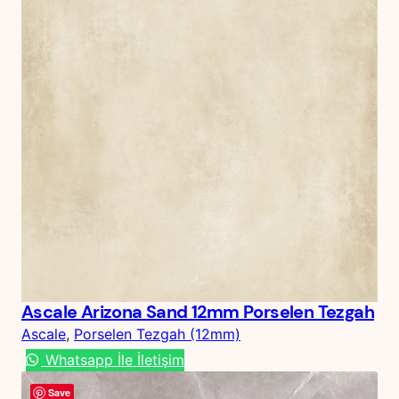
Ascale Arizona Sand 12mm Porselen Tezgah
Ascale
, 
Porselen Tezgah (12mm)
Whatsapp İle İletişim
Save