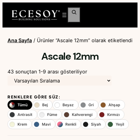
Ara
Ana Sayfa
/ Ürünler “Ascale 12mm” olarak etiketlendi
Ascale 12mm
43 sonuçtan 1-9 arası gösteriliyor
RENKLERE GÖRE SÜZ:
Tümü
Bej
Beyaz
Gri
Ahşap
Antrasit
Füme
Kahverengi
Kırmızı
Krem
Mavi
Renkli
Siyah
Yeşil