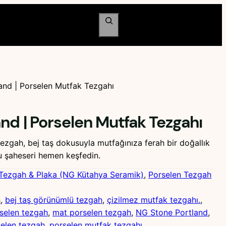
Ara
and | Porselen Mutfak Tezgahı
nd | Porselen Mutfak Tezgahı
zgah, bej taş dokusuyla mutfağınıza ferah bir doğallık
 şaheseri hemen keşfedin.
Tezgah & Plaka (NG Kütahya Seramik)
, 
Porselen Tezgah
h
, 
bej taş görünümlü tezgah
, 
çizilmez mutfak tezgahı.
, 
selen tezgah
, 
mat porselen tezgah
, 
NG Stone Portland
, 
selen tezgah
, 
porselen mutfak tezgahı