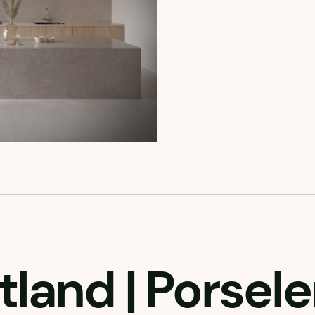
tland
| Porsel