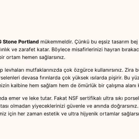
 Stone Portland
mükemmeldir. Çünkü bu eşsiz tasarım bej t
ık ve zarafet katar. Böylece misafirlerinizi hayran bırakacak
bir ortam hemen sağlarsınız.
levhaları mutfaklarınızda çok özgürce kullanırsınız. Zira bu
elenleri devasa fırınlarda çok yüksek ısılarda pişirir. Bu y
izin kalbine hem sağlam hem de ömürlük bir çalışma alanı k
nında emer ve leke tutar. Fakat NSF sertifikalı ultra sıkı p
tası olmadan yiyeceklerinizi güvenle ve anında doğrarsınız
iz için her zaman estetik ve ultra hijyenik ortamlar sağlarsı