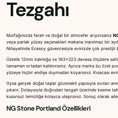
Tezgahı
Mutfağınızda ferah ve doğal bir atmosfer arıyorsanız
NG
veya parlak yüzey seçenekleri mekana inanılmaz bir aydınl
Nihayetinde Ecesoy güvencesiyle evinizde çok prestijli 
Üstelik 12mm kalınlığa ve 163×323 devasa ölçülere sahip 
tamamen ortadan kaldırırsınız. Ayrıca marka bu özel pors
yüzeye hiçbir endişe duymadan koyarsınız. Kısacası evin
Oysa gerçek doğal taşlar gözenekli yapısıyla sıvıları a
çıkarır. Dolayısıyla doğrudan tezgah üzerinde kesme tah
kusursuz temizliğe kolayca ulaşırsınız. Sonuç olarak ailen
NG Stone Portland
Özellikleri