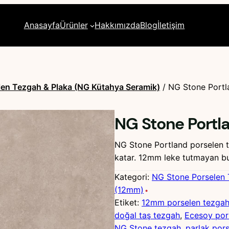
Anasayfa
Ürünler
Hakkımızda
Blog
İletişim
en Tezgah & Plaka (NG Kütahya Seramik)
/ NG Stone Portl
NG Stone Portla
NG Stone Portland porselen te
katar. 12mm leke tutmayan bu
Kategori:
NG Stone Porselen 
(12mm)
Etiket:
12mm porselen tezga
doğal taş tezgah
, 
Ecesoy por
NG Stone tezgah
, 
parlak por