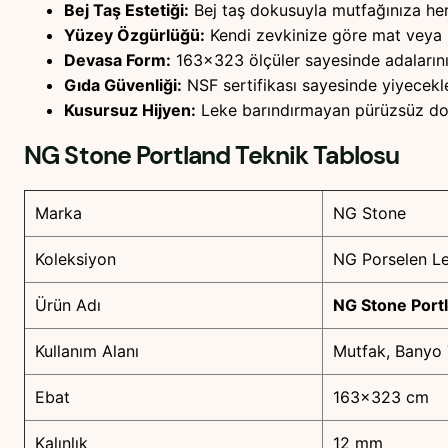
Bej Taş Estetiği:
Bej taş dokusuyla mutfağınıza her 
Yüzey Özgürlüğü:
Kendi zevkinize göre mat veya p
Devasa Form:
163×323 ölçüler sayesinde adalarını
Gıda Güvenliği:
NSF sertifikası sayesinde yiyecekl
Kusursuz Hijyen:
Leke barındırmayan pürüzsüz doku
NG Stone Portland
Teknik Tablosu
Marka
NG Stone
Koleksiyon
NG Porselen L
Ürün Adı
NG Stone Port
Kullanım Alanı
Mutfak, Banyo
Ebat
163×323 cm
Kalınlık
12 mm