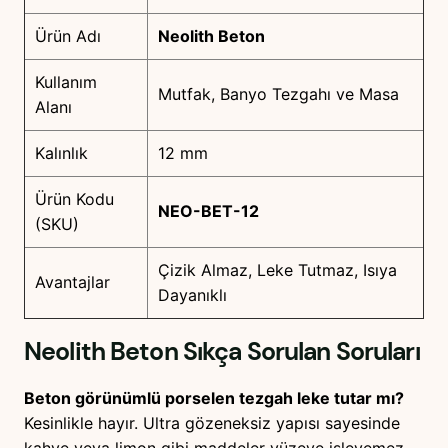
Ürün Adı
Neolith Beton
Kullanım
Mutfak, Banyo Tezgahı ve Masa
Alanı
Kalınlık
12 mm
Ürün Kodu
NEO-BET-12
(SKU)
Çizik Almaz, Leke Tutmaz, Isıya
Avantajlar
Dayanıklı
Neolith Beton
Sıkça Sorulan Soruları
Beton görünümlü porselen tezgah leke tutar mı?
Kesinlikle hayır. Ultra gözeneksiz yapısı sayesinde
kahve veya limon gibi maddeler yüzeye işleyemez.