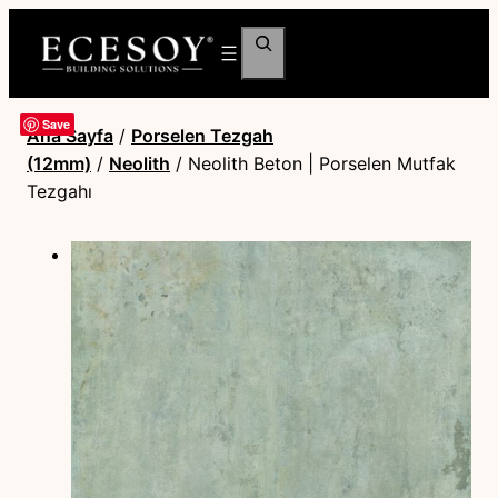
Ara
Save
Ana Sayfa
/
Porselen Tezgah
(12mm)
/
Neolith
/ Neolith Beton | Porselen Mutfak
Tezgahı