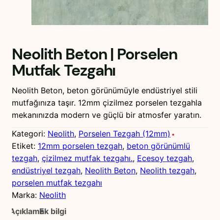
Neolith Beton | Porselen
Mutfak Tezgahı
Neolith Beton, beton görünümüyle endüstriyel stili
mutfağınıza taşır. 12mm çizilmez porselen tezgahla
mekanınızda modern ve güçlü bir atmosfer yaratın.
Kategori:
Neolith
, 
Porselen Tezgah (12mm)
Etiket:
12mm porselen tezgah
, 
beton görünümlü
tezgah
, 
çizilmez mutfak tezgahı.
, 
Ecesoy tezgah
, 
endüstriyel tezgah
, 
Neolith Beton
, 
Neolith tezgah
, 
porselen mutfak tezgahı
Marka:
Neolith
Açıklama
Ek bilgi