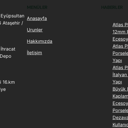
MENÜLER
HABERLER
 Eyüpsultan
Anasayfa
 Ataşehir /
Atlas P
Urunler
12mm P
Eceso
Hakkımızda
Atlas 
İhracat
İletişim
Porsel
 Depo
Yapı
Atlas P
İtalyan
Yapı
i 16.km
Büyük 
iye
Kaplama
Ecesoy
Porsel
Dezavan
Kullanı