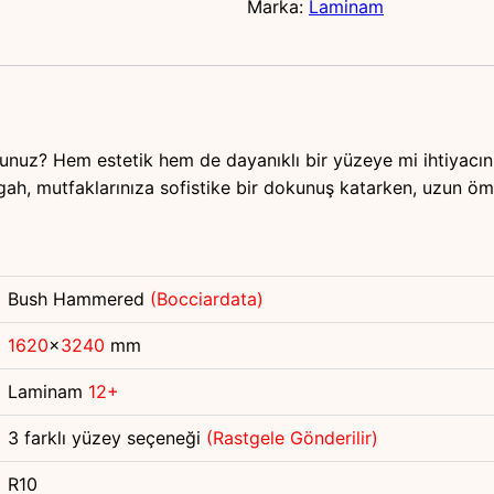
Marka:
Laminam
rsunuz? Hem estetik hem de dayanıklı bir yüzeye mi ihtiyacın
zgah, mutfaklarınıza sofistike bir dokunuş katarken, uzun ö
Bush Hammered
(Bocciardata)
1620
x
3240
mm
Laminam
12+
3 farklı yüzey seçeneği
(Rastgele Gönderilir)
R10