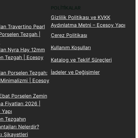
POLITIKALAR
Gizlilik Politikası ve KVKK
Aydınlatma Metni – Ecesoy Yapı
lan Travertino Pearl
orselen Tezgah |
Çerez Politikası
y
Kullanım Koşulları
Plan Nyra Hay 12mm
en Tezgah | Ecesoy
Katalog ve Teklif Süreçleri
İadeler ve Değişimler
lan Porselen Tezgah:
 Minimalizmi | Ecesoy
Ebat Porselen Zemin
 Fiyatları 2026 |
 Yapı
en Tezgahın
tajları Nelerdir?
cı Şikayetleri