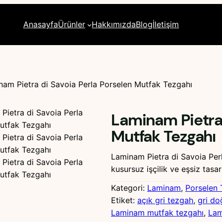
Anasayfa
Ürünler
Hakkımızda
Blog
İletişim
nam Pietra di Savoia Perla Porselen Mutfak Tezgahı
Laminam Pietra 
Mutfak Tezgahı
Laminam Pietra di Savoia Perl
kusursuz işçilik ve eşsiz tas
Kategori:
Laminam
, 
Porselen
Etiket:
açık gri tezgah
, 
gri do
Laminam mutfak tezgahı
, 
Lam