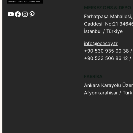
MERKEZ OFIS & DEPO
YouTube
Facebook
Instagram
Pinterest
Ferhatpaşa Mahallesi,
Caddesi, No:21 34646
İstanbul / Türkiye
info@ecesoy.tr
+90 530 935 00 38 / 
+90 533 506 86 12 /
FABRIKA
Ankara Karayolu Üzer
Afyonkarahisar / Türk