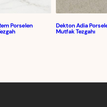
Rem Porselen
Dekton Adia Porsel
Tezgah
Mutfak Tezgahı