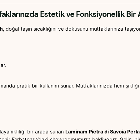
aklarınızda Estetik ve Fonksiyonellik Bir
ah
, doğal taşın sıcaklığını ve dokusunu mutfaklarınıza taşıyor
ar.
amanda pratik bir kullanım sunar. Mutfaklarınızda hem şıklığı
ayanıklılığı bir arada sunan
Laminam Pietra di Savoia Perl
hir Ferhatpaşa’daki showroomumuza bekliyoruz. Gelin, birli