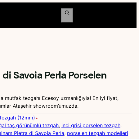
Ara
di Savoia Perla Porselen
a mutfak tezgahı Ecesoy uzmanlığıyla! En iyi fiyat,
arımlar Ataşehir showroom’umuzda.
 Tezgah (12mm)
ğal taş görünümlü tezgah
, 
inci grisi porselen tezgah
, 
inam Pietra di Savoia Perla
, 
porselen tezgah modelleri