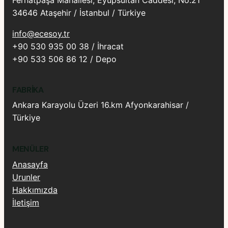
Ferhatpaşa Mahallesi, Eyüpsultan Caddesi, No:21
34646 Ataşehir / İstanbul / Türkiye
info@ecesoy.tr
+90 530 935 00 38 / İhracat
+90 533 506 86 12 / Depo
FABRIKA
Ankara Karayolu Üzeri 16.km Afyonkarahisar /
Türkiye
MENÜLER
Anasayfa
Urunler
Hakkımızda
İletişim