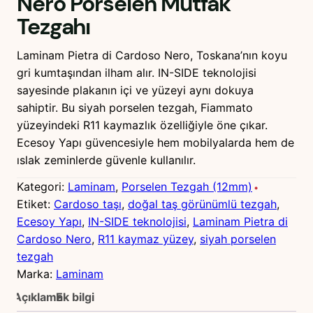
Nero Porselen Mutfak
Tezgahı
Laminam Pietra di Cardoso Nero, Toskana’nın koyu
gri kumtaşından ilham alır. IN-SIDE teknolojisi
sayesinde plakanın içi ve yüzeyi aynı dokuya
sahiptir. Bu siyah porselen tezgah, Fiammato
yüzeyindeki R11 kaymazlık özelliğiyle öne çıkar.
Ecesoy Yapı güvencesiyle hem mobilyalarda hem de
ıslak zeminlerde güvenle kullanılır.
Kategori:
Laminam
, 
Porselen Tezgah (12mm)
Etiket:
Cardoso taşı
, 
doğal taş görünümlü tezgah
, 
Ecesoy Yapı
, 
IN-SIDE teknolojisi
, 
Laminam Pietra di
Cardoso Nero
, 
R11 kaymaz yüzey
, 
siyah porselen
tezgah
Marka:
Laminam
Açıklama
Ek bilgi