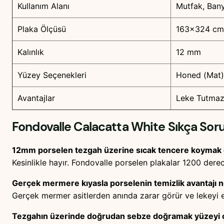
Kullanım Alanı
Mutfak, Ban
Plaka Ölçüsü
163×324 cm
Kalınlık
12 mm
Yüzey Seçenekleri
Honed (Mat) 
Avantajlar
Leke Tutmaz,
Fondovalle Calacatta White
Sıkça Soru
12mm porselen tezgah üzerine sıcak tencere koymak
Kesinlikle hayır. Fondovalle porselen plakalar 1200 derec
Gerçek mermere kıyasla porselenin temizlik avantajı n
Gerçek mermer asitlerden anında zarar görür ve lekeyi e
Tezgahın üzerinde doğrudan sebze doğramak yüzeyi ç