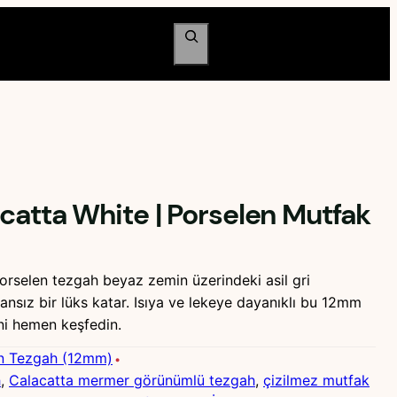
Ara
catta White | Porselen Mutfak
orselen tezgah beyaz zemin üzerindeki asil gri
nsız bir lüks katar. Isıya ve lekeye dayanıklı bu 12mm
ini hemen keşfedin.
n Tezgah (12mm)
h
, 
Calacatta mermer görünümlü tezgah
, 
çizilmez mutfak