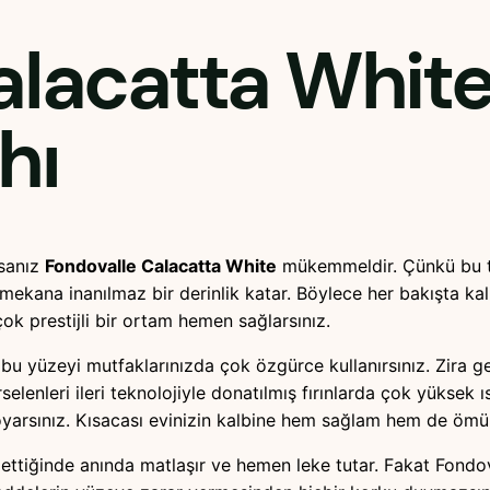
alacatta Whit
hı
rsanız
Fondovalle Calacatta White
mükemmeldir. Çünkü bu ta
 mekana inanılmaz bir derinlik katar. Böylece her bakışta ka
ok prestijli bir ortam hemen sağlarsınız.
bu yüzeyi mutfaklarınızda çok özgürce kullanırsınız. Zira gen
enleri ileri teknolojiyle donatılmış fırınlarda çok yüksek ıs
rsınız. Kısacası evinizin kalbine hem sağlam hem de ömürlü
 ettiğinde anında matlaşır ve hemen leke tutar. Fakat Fond