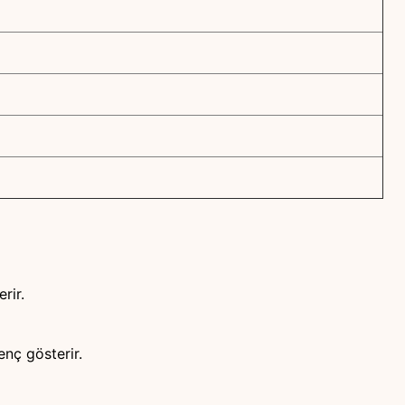
rir.
enç gösterir.