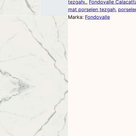
tezgahı.
, 
Fondovalle Calacatt
mat porselen tezgah
, 
porsele
Marka:
Fondovalle