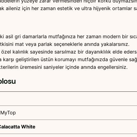
 maddelerin yüzeye zarar vermesinden hiçbir korku duymazsın
k aileniz için her zaman estetik ve ultra hijyenik ortamlar sa
 asil gri damarlarla mutfağınıza her zaman modern bir sıcak
tkisini mat veya parlak seçeneklerle anında yakalarsınız.
 özel kalınlık sayesinde sarsılmaz bir dayanıklılık elde eders
 karşı geliştirilen üstün korumayı mutfağınızda güvenle sağl
rilerin üremesini saniyeler içinde anında engellersiniz.
blosu
 / MyTop
Calacatta White