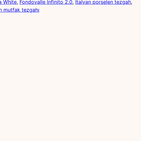
a White
, 
Fondovalle Infinito 2.0
, 
İtalyan porselen tezgah
, 
n mutfak tezgahı