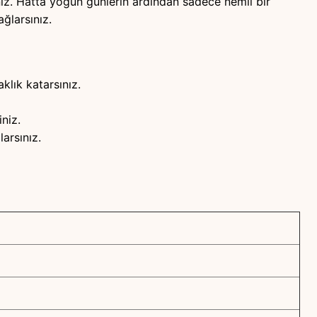
ız. Hatta yoğun günlerin ardından sadece nemli bir
ğlarsınız.
lık katarsınız.
iniz.
arsınız.