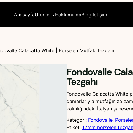
Anasayfa
Ürünler
Hakkımızda
Blog
İletişim
dovalle Calacatta White | Porselen Mutfak Tezgahı
Fondovalle Cala
Tezgahı
Fondovalle Calacatta White p
damarlarıyla mutfağınıza zama
kalınlığındaki İtalyan şaheser
Kategori:
Fondovalle
, 
Porsele
Etiket:
12mm porselen tezga