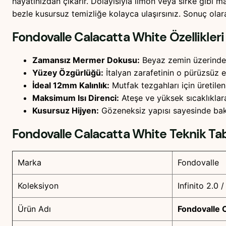
hayatınızdan çıkarır. Dolayısıyla limon veya sirke gibi
bezle kusursuz temizliğe kolayca ulaşırsınız. Sonuç olara
Fondovalle Calacatta White
Özellikleri
Zamansız Mermer Dokusu:
Beyaz zemin üzerindeki
Yüzey Özgürlüğü:
İtalyan zarafetinin o pürüzsüz e
İdeal 12mm Kalınlık:
Mutfak tezgahları için üretilen
Maksimum Isı Direnci:
Ateşe ve yüksek sıcaklıklara
Kusursuz Hijyen:
Gözeneksiz yapısı sayesinde bakte
Fondovalle Calacatta White
Teknik Ta
Marka
Fondovalle
Koleksiyon
Infinito 2.0
Ürün Adı
Fondovalle 