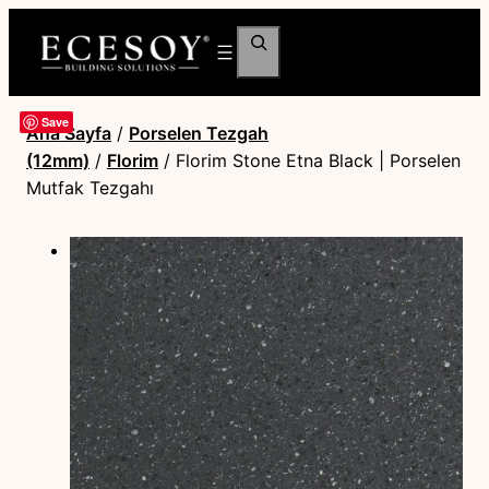
Ara
Save
Ana Sayfa
/
Porselen Tezgah
(12mm)
/
Florim
/ Florim Stone Etna Black | Porselen
Mutfak Tezgahı