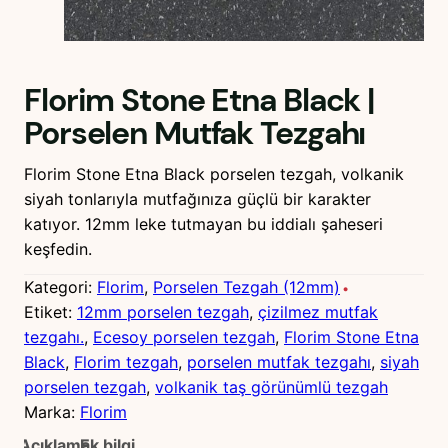
Florim Stone Etna Black |
Porselen Mutfak Tezgahı
Florim Stone Etna Black porselen tezgah, volkanik
siyah tonlarıyla mutfağınıza güçlü bir karakter
katıyor. 12mm leke tutmayan bu iddialı şaheseri
keşfedin.
Kategori:
Florim
, 
Porselen Tezgah (12mm)
Etiket:
12mm porselen tezgah
, 
çizilmez mutfak
tezgahı.
, 
Ecesoy porselen tezgah
, 
Florim Stone Etna
Black
, 
Florim tezgah
, 
porselen mutfak tezgahı
, 
siyah
porselen tezgah
, 
volkanik taş görünümlü tezgah
Marka:
Florim
Açıklama
Ek bilgi