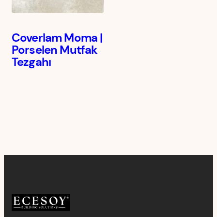
Coverlam Moma |
Porselen Mutfak
Tezgahı