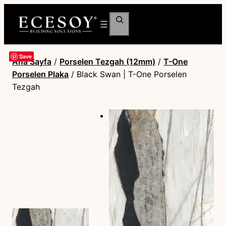
Ara
Save
Ana Sayfa
/
Porselen Tezgah (12mm)
/
T-One
Porselen Plaka
/ Black Swan | T-One Porselen
Tezgah