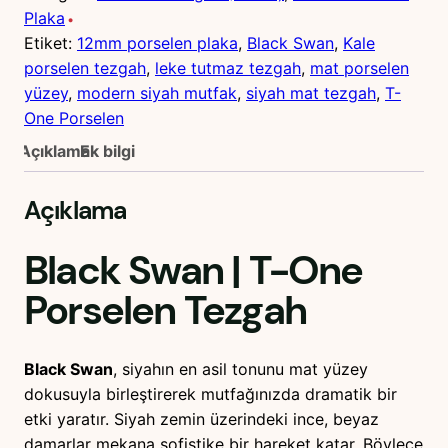
Plaka
Etiket:
12mm porselen plaka
, 
Black Swan
, 
Kale
porselen tezgah
, 
leke tutmaz tezgah
, 
mat porselen
yüzey
, 
modern siyah mutfak
, 
siyah mat tezgah
, 
T-
One Porselen
Açıklama
Ek bilgi
Açıklama
Black Swan
|
T-One
Porselen Tezgah
Black Swan
, siyahın en asil tonunu mat yüzey
dokusuyla birleştirerek mutfağınızda dramatik bir
etki yaratır. Siyah zemin üzerindeki ince, beyaz
damarlar mekana sofistike bir hareket katar. Böylece