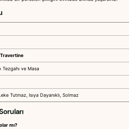
u
 Travertine
o Tezgahı ve Masa
Leke Tutmaz, Isıya Dayanıklı, Solmaz
Soruları
olar mı?