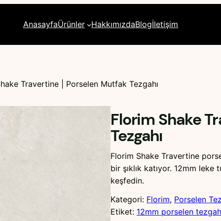
Anasayfa
Ürünler
Hakkımızda
Blog
İletişim
Shake Travertine | Porselen Mutfak Tezgahı
Florim Shake Tr
Tezgahı
Florim Shake Travertine porse
bir şıklık katıyor. 12mm lek
keşfedin.
Kategori:
Florim
, 
Porselen Te
Etiket:
12mm porselen tezga