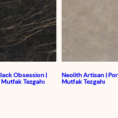
Black Obsession |
Neolith Artisan | Po
 Mutfak Tezgahı
Mutfak Tezgahı