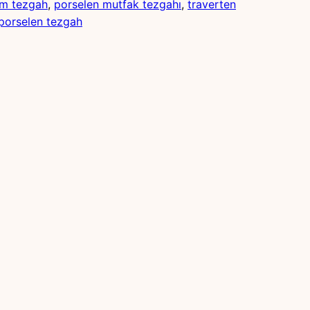
im tezgah
, 
porselen mutfak tezgahı
, 
traverten
 porselen tezgah