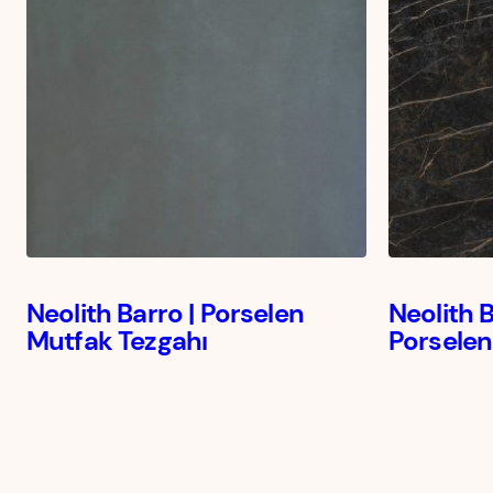
Neolith Barro | Porselen
Neolith 
Mutfak Tezgahı
Porselen