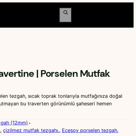
Ara
avertine | Porselen Mutfak
len tezgah, sıcak toprak tonlarıyla mutfağınıza doğal
e tutmayan bu traverten görünümlü şaheseri hemen
zgah (12mm)
h
, 
çizilmez mutfak tezgahı.
, 
Ecesoy porselen tezgah
, 