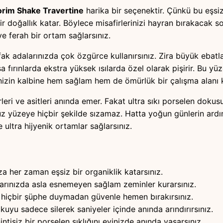
orim Shake Travertine
harika bir seçenektir. Çünkü bu eşsiz
r doğallık katar. Böylece misafirlerinizi hayran bırakacak son
e ferah bir ortam sağlarsınız.
ak adalarınızda çok özgürce kullanırsınız. Zira büyük ebatl
a fırınlarda ekstra yüksek ısılarda özel olarak pişirir. Bu y
izin kalbine hem sağlam hem de ömürlük bir çalışma alanı k
irleri ve asitleri anında emer. Fakat ultra sıkı porselen do
 yüzeye hiçbir şekilde sızamaz. Hatta yoğun günlerin ardı
 ultra hijyenik ortamlar sağlarsınız.
a her zaman eşsiz bir organiklik katarsınız.
arınızda asla esnemeyen sağlam zeminler kurarsınız.
ne hiçbir şüphe duymadan güvenle hemen bırakırsınız.
yu sadece silerek saniyeler içinde anında arındırırsınız.
ntisiz bir porselen şıklığını evinizde anında yaşarsınız.