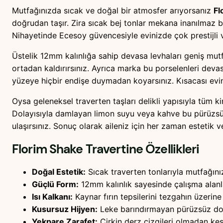
Mutfağınızda sıcak ve doğal bir atmosfer arıyorsanız
Fl
doğrudan taşır. Zira sıcak bej tonlar mekana inanılmaz bi
Nihayetinde Ecesoy güvencesiyle evinizde çok prestijli v
Üstelik 12mm kalınlığa sahip devasa levhaları geniş mutf
ortadan kaldırırsınız. Ayrıca marka bu porselenleri devas
yüzeye hiçbir endişe duymadan koyarsınız. Kısacası evin
Oysa geleneksel traverten taşları delikli yapısıyla tüm k
Dolayısıyla damlayan limon suyu veya kahve bu pürüzsüz
ulaşırsınız. Sonuç olarak aileniz için her zaman estetik ve
Florim Shake Travertine
Özellikleri
Doğal Estetik:
Sıcak traverten tonlarıyla mutfağınız
Güçlü Form:
12mm kalınlık sayesinde çalışma alanl
Isı Kalkanı:
Kaynar fırın tepsilerini tezgahın üzeri
Kusursuz Hijyen:
Leke barındırmayan pürüzsüz doku
Yekpare Zarafet:
Çirkin derz çizgileri olmadan kesi