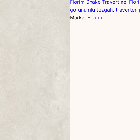
Florim Shake Travertine
, 
Flor
görünümlü tezgah
, 
traverten
Marka:
Florim