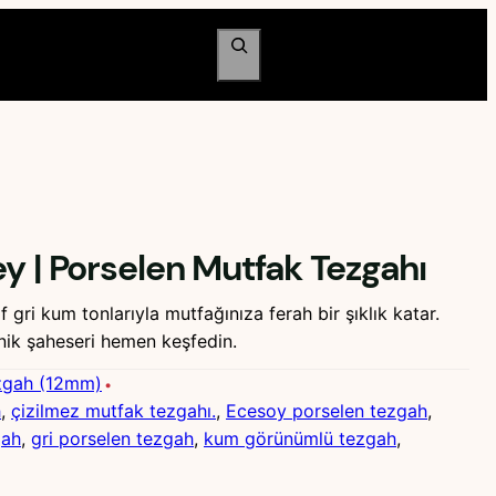
Ara
y | Porselen Mutfak Tezgahı
 gri kum tonlarıyla mutfağınıza ferah bir şıklık katar.
ik şaheseri hemen keşfedin.
zgah (12mm)
h
, 
çizilmez mutfak tezgahı.
, 
Ecesoy porselen tezgah
, 
gah
, 
gri porselen tezgah
, 
kum görünümlü tezgah
, 