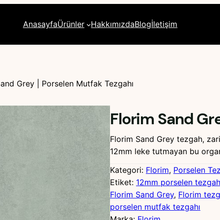
Anasayfa
Ürünler
Hakkımızda
Blog
İletişim
Sand Grey | Porselen Mutfak Tezgahı
Florim Sand Gre
Florim Sand Grey tezgah, zarif
12mm leke tutmayan bu organ
Kategori:
Florim
, 
Porselen Te
Etiket:
12mm porselen tezga
Florim Sand Grey
, 
Florim tez
porselen mutfak tezgahı
Marka:
Florim