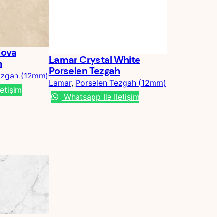
Nova
Lamar Crystal White
h
Porselen Tezgah
ezgah (12mm)
Lamar
, 
Porselen Tezgah (12mm)
etişim
Whatsapp İle İletişim