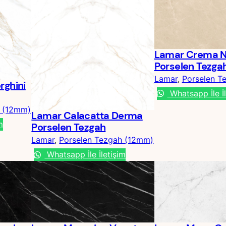
Lamar Crema 
Porselen Tezga
Lamar
, 
Porselen T
rghini
Whatsapp İle İl
h (12mm)
Lamar Calacatta Derma
m
Porselen Tezgah
Lamar
, 
Porselen Tezgah (12mm)
Whatsapp İle İletişim