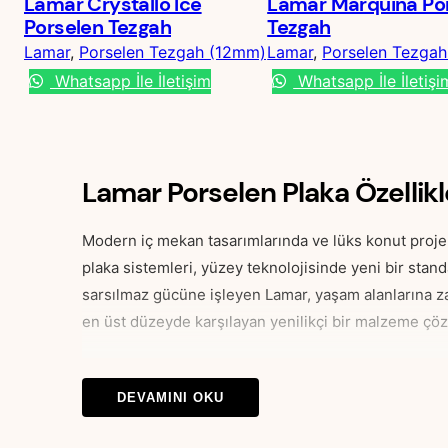
Lamar Crystallo Ice
Lamar Marquina Po
Porselen Tezgah
Tezgah
Lamar
, 
Porselen Tezgah (12mm)
Lamar
, 
Porselen Tezga
Whatsapp İle İletişim
Whatsapp İle İletişi
Lamar Porselen Plaka Özellikle
Modern iç mekan tasarımlarında ve lüks konut proje
plaka sistemleri, yüzey teknolojisinde yeni bir stand
sarsılmaz gücüne işleyen Lamar, yaşam alanlarına zar
en üst düzeyde karşılayan yenilikçi bir malzeme çö
Lamar Yüzeylerin Teknik ve T
DEVAMINI OKU
Lamar porselen plakalar, ileri endüstriyel standartla
dezavantajları ortadan kaldırır. 12mm kalınlığın geti