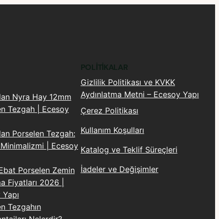
etayına kadar yüzeye aktarır. Geniş plaka
 bir görsel zenginlik yaratır.
sıcaklıklara karşı tam dirençlidir. Ocak üstünden
i oluşmaz.
POLITIKALAR
Gizlilik Politikası ve KVKK
Lamar, üzerinde bakteri, küf ve mantar barındırmaz.
Aydınlatma Metni – Ecesoy Yapı
Plan Nyra Hay 12mm
 yardımıyla saniyeler içinde tamamlanır.
en Tezgah | Ecesoy
Çerez Politikası
melerine ve darbelere karşı olağanüstü bir yüzey
Kullanım Koşulları
lan Porselen Tezgah:
 Minimalizmi | Ecesoy
Katalog ve Teklif Süreçleri
İadeler ve Değişimler
Ebat Porselen Zemin
 halinde kaplanmasına olanak tanıyarak derz
 Fiyatları 2026 |
 edebilen Lamar, uzun vadede bakım ve cila maliyeti
 Yapı
en Tezgahın
tajları Nelerdir?