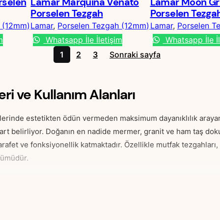
rselen
Lamar Marquina Venato
Lamar Moon Gr
Porselen Tezgah
Porselen Tezga
h (12mm)
Lamar
, 
Porselen Tezgah (12mm)
Lamar
, 
Porselen T
m
Whatsapp İle İletişim
Whatsapp İle İl
1
2
3
Sonraki sayfa
ri ve Kullanım Alanları
lerinde estetikten ödün vermeden maksimum dayanıklılık arayanla
art belirliyor. Doğanın en nadide mermer, granit ve ham taş dokul
afet ve fonksiyonellik katmaktadır. Özellikle mutfak tezgahları,
zümüdür.
asarımsal Avantajları
rda üretilen homojen yapısı sayesinde doğal taşların gösterdiği k
rdiği yapısal mukavemet ile yaşam alanlarına entegre edilen Lamar