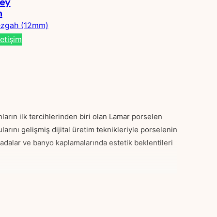
ey
h
ezgah (12mm)
etişim
rın ilk tercihlerinden biri olan Lamar porselen
arını gelişmiş dijital üretim teknikleriyle porselenin
 adalar ve banyo kaplamalarında estetik beklentileri
ırılganlık, leke kapma ve asit hassasiyeti gibi tüm
’ın öne çıkan temel özellikleri şunlardır: