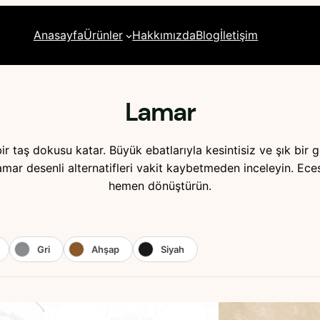
Anasayfa
Ürünler
Hakkımızda
Blog
İletişim
Lamar
r taş dokusu katar. Büyük ebatlarıyla kesintisiz ve şık bir 
damar desenli alternatifleri vakit kaybetmeden inceleyin. Ece
hemen dönüştürün.
Gri
Ahşap
Siyah