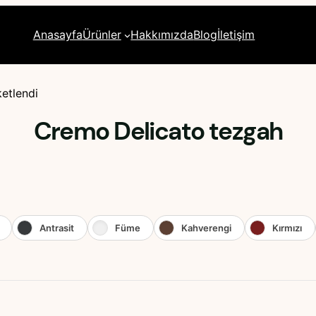
Anasayfa
Ürünler
Hakkımızda
Blog
İletişim
ketlendi
Cremo Delicato tezgah
Antrasit
Füme
Kahverengi
Kırmızı