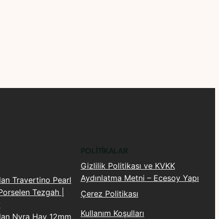
POLITIKALAR
Gizlilik Politikası ve KVKK
Aydınlatma Metni – Ecesoy Yapı
lan Travertino Pearl
orselen Tezgah |
Çerez Politikası
y
Kullanım Koşulları
Plan Nyra Hay 12mm