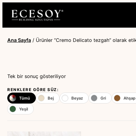
Ana Sayfa
/ Ürünler “Cremo Delicato tezgah” olarak eti
Tek bir sonuç gösteriliyor
RENKLERE GÖRE SÜZ:
Tümü
Bej
Beyaz
Gri
Ahşap
Yeşil