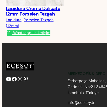
Lapidura Cremo Delicato
12mm Porselen Tezgah
Lapidura
, 
Porselen Tezgah
(12mm)
Whatsapp İle İletişim
MERKEZ OFIS & DEPO
YouTube
Facebook
Instagram
Pinterest
Ferhatpaşa Mahallesi,
Caddesi, No:21 34646
İstanbul / Türkiye
info@ecesoy.tr