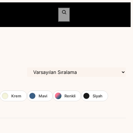
Ara
Krem
Mavi
Renkli
Siyah