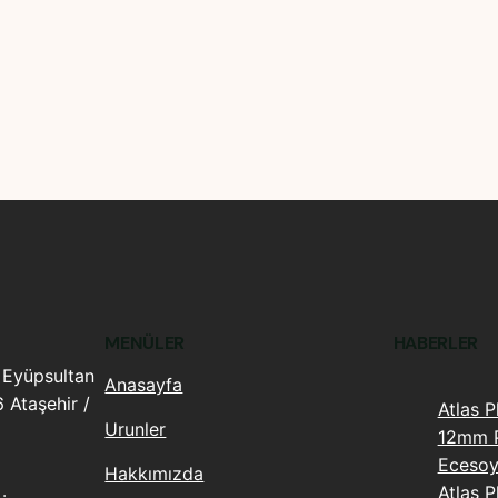
MENÜLER
HABERLER
 Eyüpsultan
Anasayfa
 Ataşehir /
Atlas P
Urunler
12mm P
Eceso
Hakkımızda
Atlas 