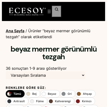
Ara
Ana Sayfa
/ Ürünler “beyaz mermer görünümlü
tezgah” olarak etiketlendi
beyaz mermer görünümlü
tezgah
36 sonuçtan 1-9 arası gösteriliyor
RENKLERE GÖRE SÜZ:
Tümü
Bej
Beyaz
Gri
Ahşap
Antrasit
Füme
Kahverengi
Kırmızı