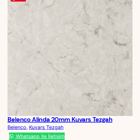
Belenco Alinda 20mm Kuvars Tezgah
Belenco
, 
Kuvars Tezgah
Whatsapp İle İletişim