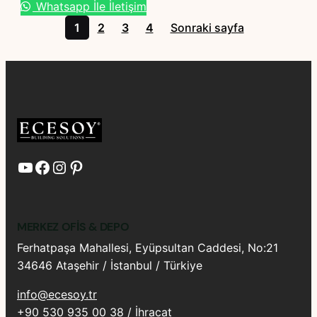
Whatsapp İle İletişim
1
2
3
4
Sonraki sayfa
YouTube
Facebook
Instagram
Pinterest
MERKEZ OFIS & DEPO
Ferhatpaşa Mahallesi, Eyüpsultan Caddesi, No:21
34646 Ataşehir / İstanbul / Türkiye
info@ecesoy.tr
+90 530 935 00 38 / İhracat