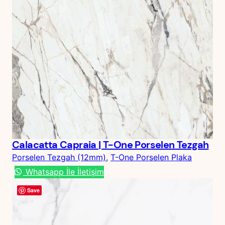
Calacatta Capraia | T-One Porselen Tezgah
Porselen Tezgah (12mm)
, 
T-One Porselen Plaka
Whatsapp İle İletişim
Save