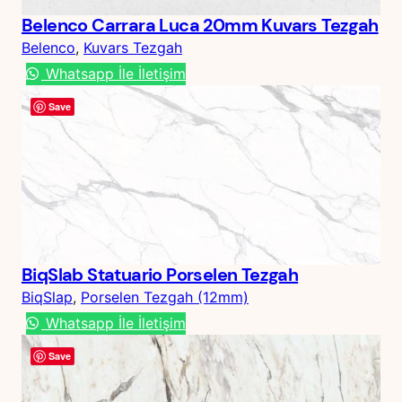
Belenco Carrara Luca 20mm Kuvars Tezgah
Belenco
, 
Kuvars Tezgah
Whatsapp İle İletişim
Save
BiqSlab Statuario Porselen Tezgah
BiqSlap
, 
Porselen Tezgah (12mm)
Whatsapp İle İletişim
Save