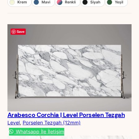
Krem
Mavi
Renkli
Siyah
Yeşil
Save
Arabesco Corchia | Level Porselen Tezgah
Level
, 
Porselen Tezgah (12mm)
Whatsapp İle İletişim