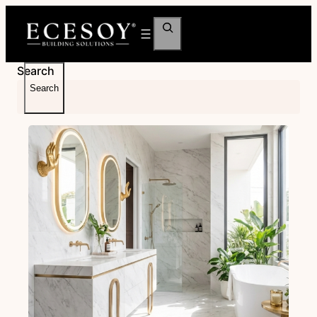
İçeriğe
Ara
geç
Search
Search