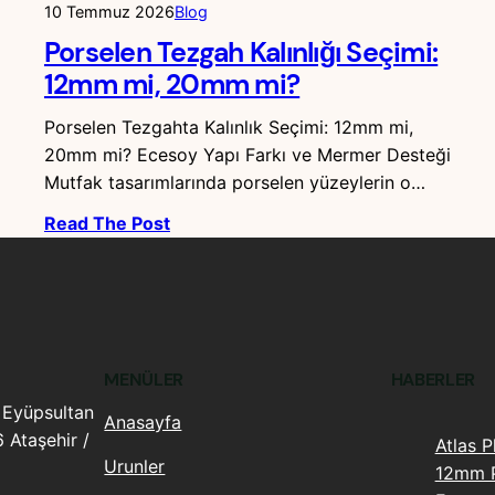
10 Temmuz 2026
Blog
Porselen Tezgah Kalınlığı Seçimi:
12mm mi, 20mm mi?
Porselen Tezgahta Kalınlık Seçimi: 12mm mi,
20mm mi? Ecesoy Yapı Farkı ve Mermer Desteği
Mutfak tasarımlarında porselen yüzeylerin o…
Read The Post
MENÜLER
HABERLER
 Eyüpsultan
Anasayfa
 Ataşehir /
Atlas P
Urunler
12mm P