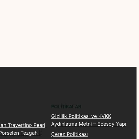
POLITIKALAR
Gizlilik Politikası ve KVKK
Aydınlatma Metni – Ecesoy Yapı
lan Travertino Pearl
orselen Tezgah |
Çerez Politikası