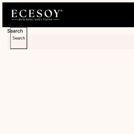
İçeriğe
geç
Search
Search