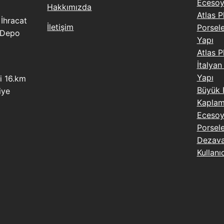
Eceso
Hakkımızda
Atlas 
İhracat
İletişim
Porsel
 Depo
Yapı
Atlas P
İtalyan
Yapı
i 16.km
Büyük 
iye
Kaplama
Ecesoy
Porsel
Dezavan
Kullanı