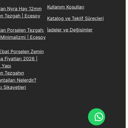
y
Kullanım Koşulları
Plan Nyra Hay 12mm
en Tezgah | Ecesoy
Katalog ve Teklif Süreçleri
İadeler ve Değişimler
lan Porselen Tezgah:
 Minimalizmi | Ecesoy
Ebat Porselen Zemin
 Fiyatları 2026 |
 Yapı
en Tezgahın
tajları Nelerdir?
cı Şikayetleri