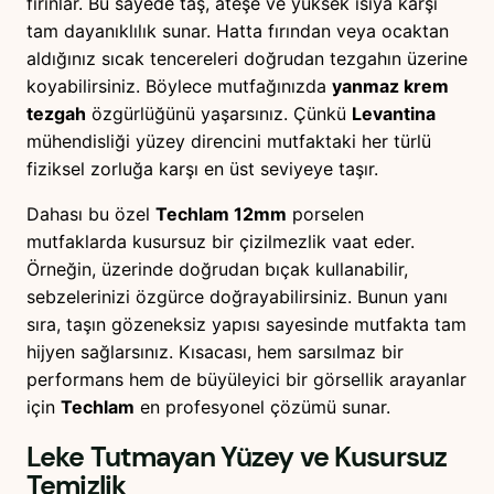
fırınlar. Bu sayede taş, ateşe ve yüksek ısıya karşı
tam dayanıklılık sunar. Hatta fırından veya ocaktan
aldığınız sıcak tencereleri doğrudan tezgahın üzerine
koyabilirsiniz. Böylece mutfağınızda
yanmaz krem
tezgah
özgürlüğünü yaşarsınız. Çünkü
Levantina
mühendisliği yüzey direncini mutfaktaki her türlü
fiziksel zorluğa karşı en üst seviyeye taşır.
Dahası bu özel
Techlam 12mm
porselen
mutfaklarda kusursuz bir çizilmezlik vaat eder.
Örneğin, üzerinde doğrudan bıçak kullanabilir,
sebzelerinizi özgürce doğrayabilirsiniz. Bunun yanı
sıra, taşın gözeneksiz yapısı sayesinde mutfakta tam
hijyen sağlarsınız. Kısacası, hem sarsılmaz bir
performans hem de büyüleyici bir görsellik arayanlar
için
Techlam
en profesyonel çözümü sunar.
Leke Tutmayan Yüzey ve Kusursuz
Temizlik