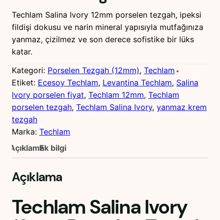
Techlam Salina Ivory 12mm porselen tezgah, ipeksi
fildişi dokusu ve narin mineral yapısıyla mutfağınıza
yanmaz, çizilmez ve son derece sofistike bir lüks
katar.
Kategori:
Porselen Tezgah (12mm)
, 
Techlam
Etiket:
Ecesoy Techlam
, 
Levantina Techlam
, 
Salina
Ivory porselen fiyat
, 
Techlam 12mm
, 
Techlam
porselen tezgah
, 
Techlam Salina Ivory
, 
yanmaz krem
tezgah
Marka:
Techlam
Açıklama
Ek bilgi
Açıklama
Techlam Salina Ivory