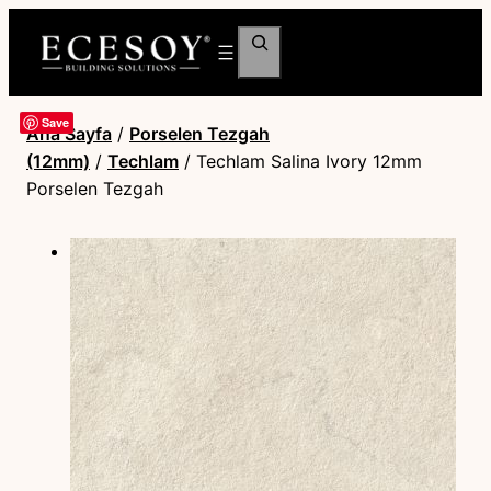
Ara
Save
Ana Sayfa
/
Porselen Tezgah
(12mm)
/
Techlam
/ Techlam Salina Ivory 12mm
Porselen Tezgah