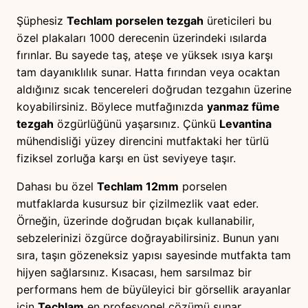
Şüphesiz
Techlam porselen tezgah
üreticileri bu
özel plakaları 1000 derecenin üzerindeki ısılarda
fırınlar. Bu sayede taş, ateşe ve yüksek ısıya karşı
tam dayanıklılık sunar. Hatta fırından veya ocaktan
aldığınız sıcak tencereleri doğrudan tezgahın üzerine
koyabilirsiniz. Böylece mutfağınızda
yanmaz füme
tezgah
özgürlüğünü yaşarsınız. Çünkü
Levantina
mühendisliği yüzey direncini mutfaktaki her türlü
fiziksel zorluğa karşı en üst seviyeye taşır.
Dahası bu özel
Techlam 12mm
porselen
mutfaklarda kusursuz bir çizilmezlik vaat eder.
Örneğin, üzerinde doğrudan bıçak kullanabilir,
sebzelerinizi özgürce doğrayabilirsiniz. Bunun yanı
sıra, taşın gözeneksiz yapısı sayesinde mutfakta tam
hijyen sağlarsınız. Kısacası, hem sarsılmaz bir
performans hem de büyüleyici bir görsellik arayanlar
için
Techlam
en profesyonel çözümü sunar.