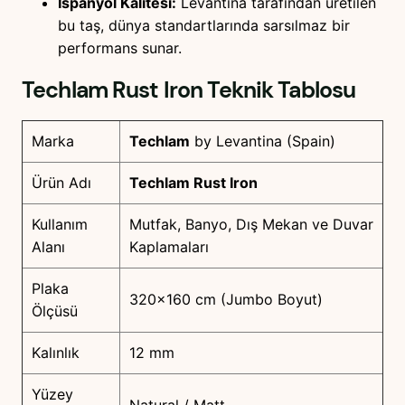
İspanyol Kalitesi:
Levantina tarafından üretilen
bu taş, dünya standartlarında sarsılmaz bir
performans sunar.
Techlam Rust Iron
Teknik Tablosu
Marka
Techlam
by Levantina (Spain)
Ürün Adı
Techlam Rust Iron
Kullanım
Mutfak, Banyo, Dış Mekan ve Duvar
Alanı
Kaplamaları
Plaka
320×160 cm (Jumbo Boyut)
Ölçüsü
Kalınlık
12 mm
Yüzey