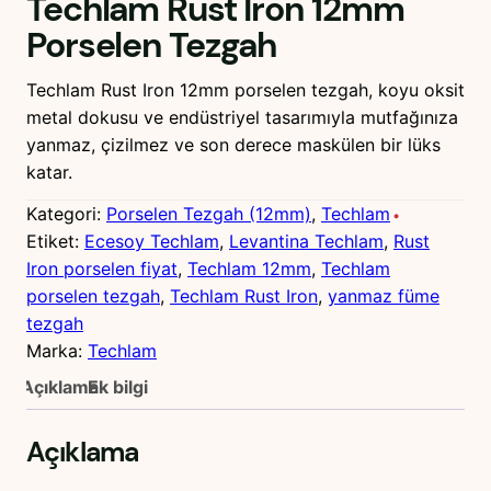
Techlam Rust Iron 12mm
Porselen Tezgah
Techlam Rust Iron 12mm porselen tezgah, koyu oksit
metal dokusu ve endüstriyel tasarımıyla mutfağınıza
yanmaz, çizilmez ve son derece maskülen bir lüks
katar.
Kategori:
Porselen Tezgah (12mm)
, 
Techlam
Etiket:
Ecesoy Techlam
, 
Levantina Techlam
, 
Rust
Iron porselen fiyat
, 
Techlam 12mm
, 
Techlam
porselen tezgah
, 
Techlam Rust Iron
, 
yanmaz füme
tezgah
Marka:
Techlam
Açıklama
Ek bilgi
Açıklama