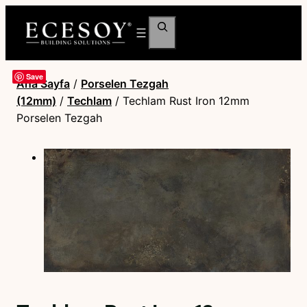
Ara
Save
Ana Sayfa
/
Porselen Tezgah
(12mm)
/
Techlam
/ Techlam Rust Iron 12mm
Porselen Tezgah