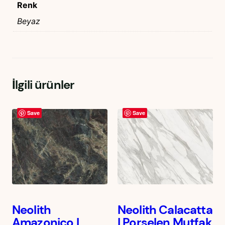
Renk
Beyaz
İlgili ürünler
Save
Save
Neolith
Neolith Calacatta
Amazonico |
| Porselen Mutfak