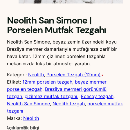
Neolith San Simone |
Porselen Mutfak Tezgahı
Neolith San Simone, beyaz zemin üzerindeki koyu
Brezilya mermer damarlarıyla mutfağınıza zarif bir
hava katar. 12mm çizilmez porselen tezgahla
mekanınızda lüks bir atmosfer yaratın.
Kategori:
Neolith
, 
Porselen Tezgah (12mm)
Etiket:
12mm porselen tezgah
, 
beyaz mermer
porselen tezgah
, 
Brezilya mermeri görünümlü
tezgah
, 
çizilmez mutfak tezgahı.
, 
Ecesoy tezgah
, 
Neolith San Simone
, 
Neolith tezgah
, 
porselen mutfak
tezgahı
Marka:
Neolith
Açıklama
Ek bilgi