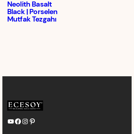
Neolith Basalt
Black | Porselen
Mutfak Tezgahı
YouTube
Facebook
Instagram
Pinterest