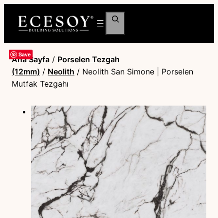
Ara
Save
Ana Sayfa
/
Porselen Tezgah
(12mm)
/
Neolith
/ Neolith San Simone | Porselen
Mutfak Tezgahı