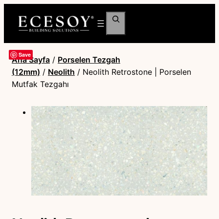
Ara
Save
Ana Sayfa
/
Porselen Tezgah
(12mm)
/
Neolith
/ Neolith Retrostone | Porselen
Mutfak Tezgahı