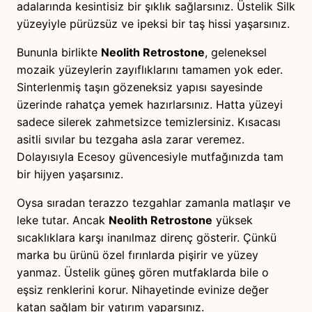
adalarında kesintisiz bir şıklık sağlarsınız. Üstelik Silk
yüzeyiyle pürüzsüz ve ipeksi bir taş hissi yaşarsınız.
Bununla birlikte
Neolith Retrostone
, geleneksel
mozaik yüzeylerin zayıflıklarını tamamen yok eder.
Sinterlenmiş taşın gözeneksiz yapısı sayesinde
üzerinde rahatça yemek hazırlarsınız. Hatta yüzeyi
sadece silerek zahmetsizce temizlersiniz. Kısacası
asitli sıvılar bu tezgaha asla zarar veremez.
Dolayısıyla Ecesoy güvencesiyle mutfağınızda tam
bir hijyen yaşarsınız.
Oysa sıradan terazzo tezgahlar zamanla matlaşır ve
leke tutar. Ancak
Neolith Retrostone
yüksek
sıcaklıklara karşı inanılmaz direnç gösterir. Çünkü
marka bu ürünü özel fırınlarda pişirir ve yüzey
yanmaz. Üstelik güneş gören mutfaklarda bile o
eşsiz renklerini korur. Nihayetinde evinize değer
katan sağlam bir yatırım yaparsınız.