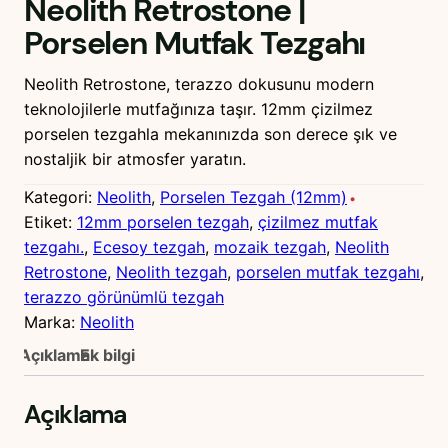
Neolith Retrostone |
Porselen Mutfak Tezgahı
Neolith Retrostone, terazzo dokusunu modern
teknolojilerle mutfağınıza taşır. 12mm çizilmez
porselen tezgahla mekanınızda son derece şık ve
nostaljik bir atmosfer yaratın.
Kategori:
Neolith
, 
Porselen Tezgah (12mm)
Etiket:
12mm porselen tezgah
, 
çizilmez mutfak
tezgahı.
, 
Ecesoy tezgah
, 
mozaik tezgah
, 
Neolith
Retrostone
, 
Neolith tezgah
, 
porselen mutfak tezgahı
, 
terazzo görünümlü tezgah
Marka:
Neolith
Açıklama
Ek bilgi
Açıklama