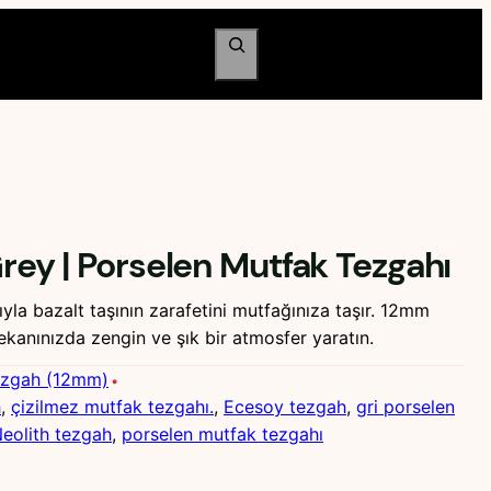
Ara
Grey | Porselen Mutfak Tezgahı
rıyla bazalt taşının zarafetini mutfağınıza taşır. 12mm
kanınızda zengin ve şık bir atmosfer yaratın.
ezgah (12mm)
h
, 
çizilmez mutfak tezgahı.
, 
Ecesoy tezgah
, 
gri porselen
eolith tezgah
, 
porselen mutfak tezgahı