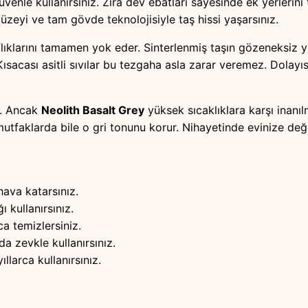
enle kullanırsınız. Zira dev ebatları sayesinde ek yerlerin
 yüzeyi ve tam gövde teknolojisiyle taş hissi yaşarsınız.
ıflıklarını tamamen yok eder. Sinterlenmiş taşın gözeneksiz 
ısacası asitli sıvılar bu tezgaha asla zarar veremez. Dolay
r. Ancak
Neolith Basalt Grey
yüksek sıcaklıklara karşı inanı
mutfaklarda bile o gri tonunu korur. Nihayetinde evinize değ
hava katarsınız.
ı kullanırsınız.
a temizlersiniz.
a zevkle kullanırsınız.
llarca kullanırsınız.