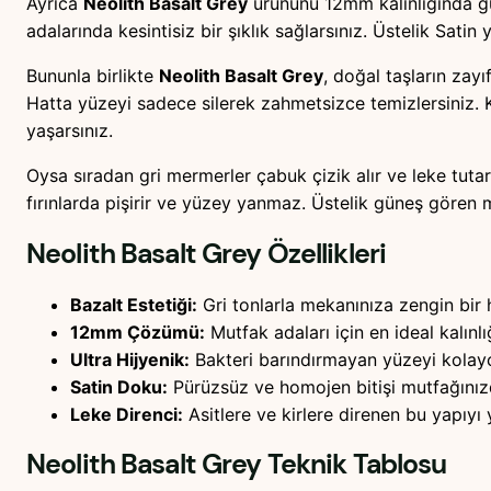
Ayrıca
Neolith Basalt Grey
ürününü 12mm kalınlığında güv
adalarında kesintisiz bir şıklık sağlarsınız. Üstelik Satin
Bununla birlikte
Neolith Basalt Grey
, doğal taşların zay
Hatta yüzeyi sadece silerek zahmetsizce temizlersiniz. K
yaşarsınız.
Oysa sıradan gri mermerler çabuk çizik alır ve leke tuta
fırınlarda pişirir ve yüzey yanmaz. Üstelik güneş gören 
Neolith Basalt Grey
Özellikleri
Bazalt Estetiği:
Gri tonlarla mekanınıza zengin bir 
12mm Çözümü:
Mutfak adaları için en ideal kalınlığ
Ultra Hijyenik:
Bakteri barındırmayan yüzeyi kolayc
Satin Doku:
Pürüzsüz ve homojen bitişi mutfağınızd
Leke Direnci:
Asitlere ve kirlere direnen bu yapıyı yı
Neolith Basalt Grey
Teknik Tablosu