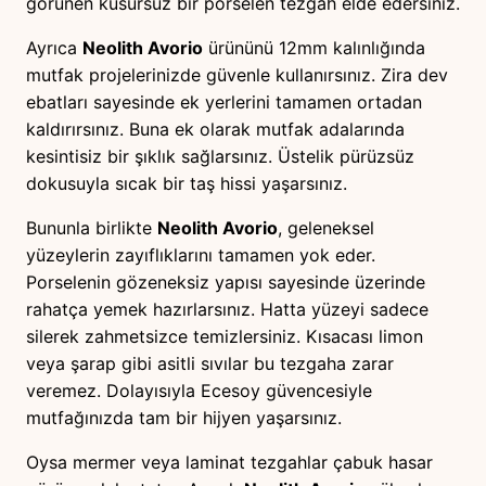
görünen kusursuz bir porselen tezgah elde edersiniz.
Ayrıca
Neolith Avorio
ürününü 12mm kalınlığında
mutfak projelerinizde güvenle kullanırsınız. Zira dev
ebatları sayesinde ek yerlerini tamamen ortadan
kaldırırsınız. Buna ek olarak mutfak adalarında
kesintisiz bir şıklık sağlarsınız. Üstelik pürüzsüz
dokusuyla sıcak bir taş hissi yaşarsınız.
Bununla birlikte
Neolith Avorio
, geleneksel
yüzeylerin zayıflıklarını tamamen yok eder.
Porselenin gözeneksiz yapısı sayesinde üzerinde
rahatça yemek hazırlarsınız. Hatta yüzeyi sadece
silerek zahmetsizce temizlersiniz. Kısacası limon
veya şarap gibi asitli sıvılar bu tezgaha zarar
veremez. Dolayısıyla Ecesoy güvencesiyle
mutfağınızda tam bir hijyen yaşarsınız.
Oysa mermer veya laminat tezgahlar çabuk hasar