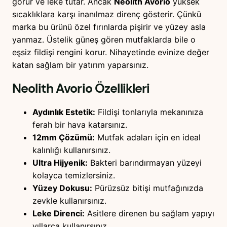
görür ve leke tutar. Ancak
Neolith Avorio
yüksek
sıcaklıklara karşı inanılmaz direnç gösterir. Çünkü
marka bu ürünü özel fırınlarda pişirir ve yüzey asla
yanmaz. Üstelik güneş gören mutfaklarda bile o
eşsiz fildişi rengini korur. Nihayetinde evinize değer
katan sağlam bir yatırım yaparsınız.
Neolith Avorio
Özellikleri
Aydınlık Estetik:
Fildişi tonlarıyla mekanınıza
ferah bir hava katarsınız.
12mm Çözümü:
Mutfak adaları için en ideal
kalınlığı kullanırsınız.
Ultra Hijyenik:
Bakteri barındırmayan yüzeyi
kolayca temizlersiniz.
Yüzey Dokusu:
Pürüzsüz bitişi mutfağınızda
zevkle kullanırsınız.
Leke Direnci:
Asitlere direnen bu sağlam yapıyı
yıllarca kullanırsınız.