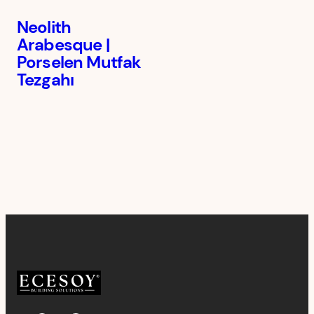
Neolith
Arabesque |
Porselen Mutfak
Tezgahı