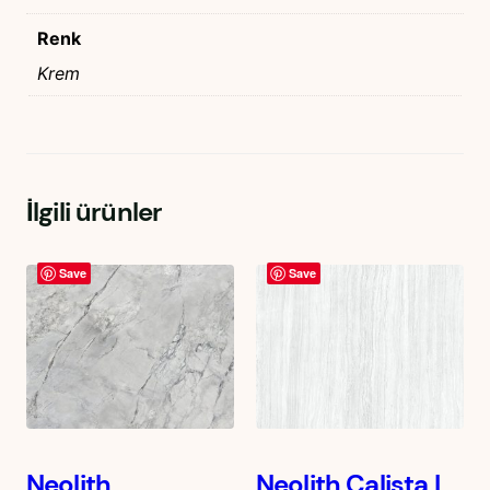
Renk
Krem
İlgili ürünler
Save
Save
Neolith
Neolith Calista |