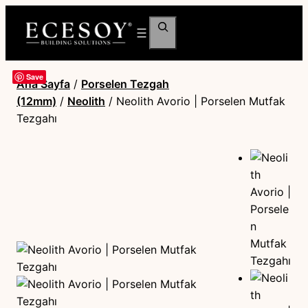
Ara
Save
Ana Sayfa
/
Porselen Tezgah
(12mm)
/
Neolith
/ Neolith Avorio | Porselen Mutfak
Tezgahı