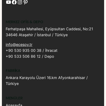
YouTube
Facebook
Instagram
Pinterest
MERKEZ OFIS & DEPO
Ferhatpaşa Mahallesi, Eyüpsultan Caddesi, No:21
34646 Ataşehir / İstanbul / Türkiye
info@ecesoy.tr
+90 530 935 00 38 / İhracat
+90 533 506 86 12 / Depo
FABRIKA
Ankara Karayolu Üzeri 16.km Afyonkarahisar /
Türkiye
MENÜLER
Anasayfa