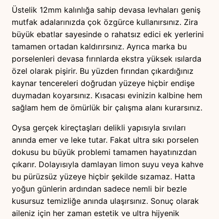
M
Üstelik 12mm kalınlığa sahip devasa levhaları geniş
u
mutfak adalarınızda çok özgürce kullanırsınız. Zira
t
büyük ebatlar sayesinde o rahatsız edici ek yerlerini
f
tamamen ortadan kaldırırsınız. Ayrıca marka bu
a
porselenleri devasa fırınlarda ekstra yüksek ısılarda
k
özel olarak pişirir. Bu yüzden fırından çıkardığınız
T
kaynar tencereleri doğrudan yüzeye hiçbir endişe
e
duymadan koyarsınız. Kısacası evinizin kalbine hem
z
sağlam hem de ömürlük bir çalışma alanı kurarsınız.
g
a
Oysa gerçek kireçtaşları delikli yapısıyla sıvıları
h
anında emer ve leke tutar. Fakat ultra sıkı porselen
ı
dokusu bu büyük problemi tamamen hayatınızdan
a
çıkarır. Dolayısıyla damlayan limon suyu veya kahve
d
bu pürüzsüz yüzeye hiçbir şekilde sızamaz. Hatta
e
yoğun günlerin ardından sadece nemli bir bezle
t
kusursuz temizliğe anında ulaşırsınız. Sonuç olarak
aileniz için her zaman estetik ve ultra hijyenik