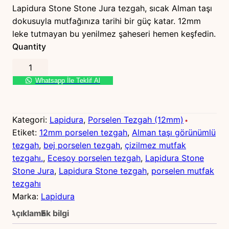
Lapidura Stone Stone Jura tezgah, sıcak Alman taşı
dokusuyla mutfağınıza tarihi bir güç katar. 12mm
leke tutmayan bu yenilmez şaheseri hemen keşfedin.
Quantity
L
a
Whatsapp İle Teklif Al
p
i
d
Kategori:
Lapidura
, 
Porselen Tezgah (12mm)
u
Etiket:
12mm porselen tezgah
, 
Alman taşı görünümlü
r
tezgah
, 
bej porselen tezgah
, 
çizilmez mutfak
a
tezgahı.
, 
Ecesoy porselen tezgah
, 
Lapidura Stone
S
Stone Jura
, 
Lapidura Stone tezgah
, 
porselen mutfak
t
tezgahı
o
Marka:
Lapidura
n
Açıklama
Ek bilgi
e