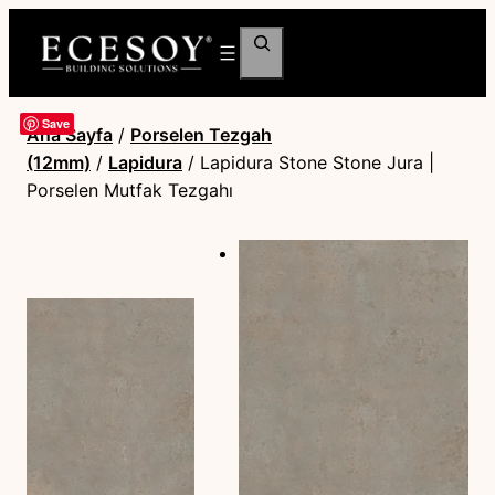
Ara
Save
Ana Sayfa
/
Porselen Tezgah
(12mm)
/
Lapidura
/ Lapidura Stone Stone Jura |
Porselen Mutfak Tezgahı