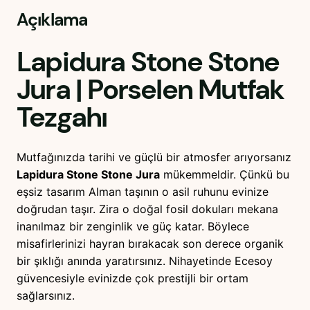
S
Açıklama
t
o
Lapidura Stone Stone
n
e
Jura
| Porselen Mutfak
J
Tezgahı
u
r
a
Mutfağınızda tarihi ve güçlü bir atmosfer arıyorsanız
|
Lapidura Stone Stone Jura
mükemmeldir. Çünkü bu
P
eşsiz tasarım Alman taşının o asil ruhunu evinize
o
doğrudan taşır. Zira o doğal fosil dokuları mekana
r
inanılmaz bir zenginlik ve güç katar. Böylece
s
misafirlerinizi hayran bırakacak son derece organik
e
bir şıklığı anında yaratırsınız. Nihayetinde Ecesoy
l
güvencesiyle evinizde çok prestijli bir ortam
e
sağlarsınız.
n