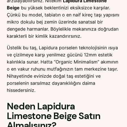
arzulayabilirsiniz. Nitekim
Lapidura Limestone
s
Beige
bu yüksek beklentinizi eksiksizce karşılar.
e
Çünkü bu model, tabiatın o en naif kireç taşı yapısını
l
mikro dokulu bej zemin üzerinde sanatsal bir
e
dengede harmanlar. Böylelikle mekanınıza doğrudan
n
karakterli bir kimlik kazandırırsınız.
T
Üstelik bu taş, Lapidura porselen teknolojisinin ısıya
e
ve çizilmeye karşı yenilmez gücünü 12mm estetik
z
kalınlıkla sunar. Hatta “Organic Minimalism” akımının
g
o en vakur ruhunu mutfağınızın tam merkezine taşır.
a
Nihayetinde evinizde doğal taş estetiğini ve
h
porselenin sarsılmaz dayanıklılığını daima
a
hissedersiniz.
d
e
Neden
Lapidura
t
Limestone Beige
Satın
Almalısınız?