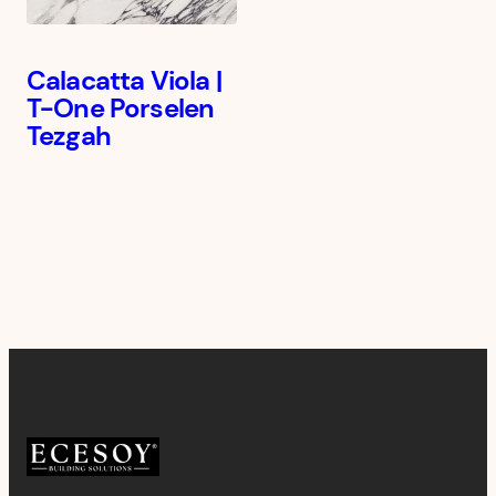
Calacatta Viola |
T-One Porselen
Tezgah