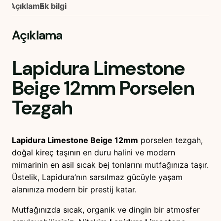
Açıklama
Ek bilgi
e
s
Açıklama
t
o
n
Lapidura Limestone
e
Beige 12mm
Porselen
B
e
Tezgah
i
g
e
Lapidura Limestone Beige 12mm
porselen tezgah,
1
doğal kireç taşının en duru halini ve modern
2
mimarinin en asil sıcak bej tonlarını mutfağınıza taşır.
m
Üstelik, Lapidura’nın sarsılmaz gücüyle yaşam
m
alanınıza modern bir prestij katar.
P
o
Mutfağınızda sıcak, organik ve dingin bir atmosfer
r