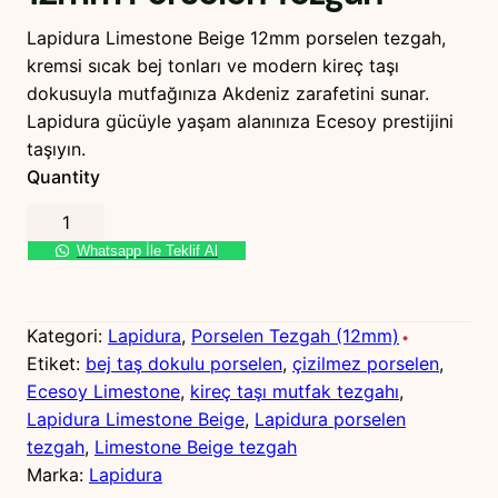
Lapidura Limestone Beige 12mm porselen tezgah,
kremsi sıcak bej tonları ve modern kireç taşı
dokusuyla mutfağınıza Akdeniz zarafetini sunar.
Lapidura gücüyle yaşam alanınıza Ecesoy prestijini
taşıyın.
Quantity
L
a
Whatsapp İle Teklif Al
p
i
d
Kategori:
Lapidura
, 
Porselen Tezgah (12mm)
u
Etiket:
bej taş dokulu porselen
, 
çizilmez porselen
, 
r
Ecesoy Limestone
, 
kireç taşı mutfak tezgahı
, 
a
Lapidura Limestone Beige
, 
Lapidura porselen
L
tezgah
, 
Limestone Beige tezgah
i
Marka:
Lapidura
m