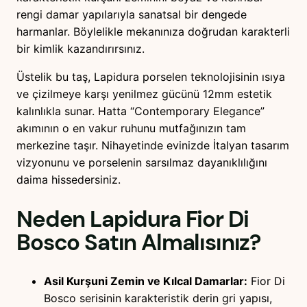
n
rengi damar yapılarıyla sanatsal bir dengede
T
harmanlar. Böylelikle mekanınıza doğrudan karakterli
e
bir kimlik kazandırırsınız.
z
g
Üstelik bu taş, Lapidura porselen teknolojisinin ısıya
a
ve çizilmeye karşı yenilmez gücünü 12mm estetik
h
kalınlıkla sunar. Hatta “Contemporary Elegance”
a
akımının o en vakur ruhunu mutfağınızın tam
d
merkezine taşır. Nihayetinde evinizde İtalyan tasarım
e
vizyonunu ve porselenin sarsılmaz dayanıklılığını
t
daima hissedersiniz.
Neden
Lapidura Fior Di
Bosco
Satın Almalısınız?
Asil Kurşuni Zemin ve Kılcal Damarlar:
Fior Di
Bosco serisinin karakteristik derin gri yapısı,