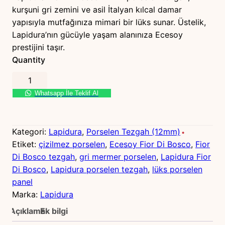
kurşuni gri zemini ve asil İtalyan kılcal damar
yapısıyla mutfağınıza mimari bir lüks sunar. Üstelik,
Lapidura’nın gücüyle yaşam alanınıza Ecesoy
prestijini taşır.
Quantity
L
a
Whatsapp İle Teklif Al
p
i
d
Kategori:
Lapidura
, 
Porselen Tezgah (12mm)
u
Etiket:
çizilmez porselen
, 
Ecesoy Fior Di Bosco
, 
Fior
r
Di Bosco tezgah
, 
gri mermer porselen
, 
Lapidura Fior
a
Di Bosco
, 
Lapidura porselen tezgah
, 
lüks porselen
F
panel
i
Marka:
Lapidura
o
Açıklama
Ek bilgi
r