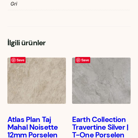
Gri
İlgili ürünler
Save
Save
Atlas Plan Taj
Earth Collection
Mahal Noisette
Travertine Silver |
12mm Porselen
T-One Porselen