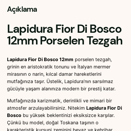
D
Açıklama
i
B
o
Lapidura Fior Di Bosco
s
12mm
Porselen Tezgah
c
o
1
Lapidura Fior Di Bosco 12mm
porselen tezgah,
2
grinin en aristokratik tonunu ve İtalyan mermer
m
mirasının o narin, kılcal damar hareketlerini
m
mutfağınıza taşır. Üstelik, Lapidura’nın sarsılmaz
P
gücüyle yaşam alanınıza modern bir prestij katar.
o
r
Mutfağınızda karizmatik, derinlikli ve mimari bir
s
atmosfer arzulayabilirsiniz. Nitekim
Lapidura Fior Di
e
Bosco
bu yüksek beklentinizi eksiksizce karşılar.
l
Çünkü bu model, doğal Toskana taşının o
e
karakteristik kurşuni zeminini beyaz ve kehribar