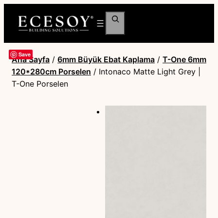
Ara
Save
Ana Sayfa
/
6mm Büyük Ebat Kaplama
/
T-One 6mm
120*280cm Porselen
/ Intonaco Matte Light Grey |
T-One Porselen