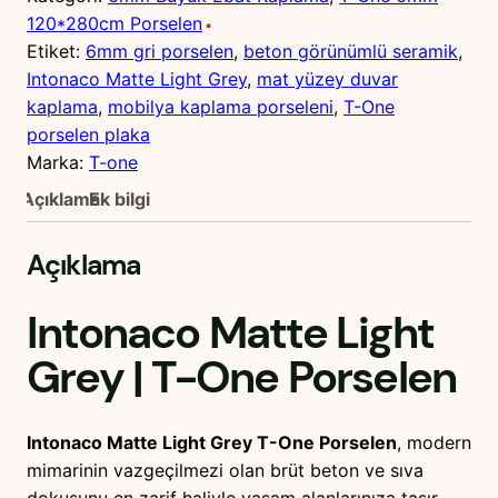
120*280cm Porselen
Etiket:
6mm gri porselen
, 
beton görünümlü seramik
, 
Intonaco Matte Light Grey
, 
mat yüzey duvar
kaplama
, 
mobilya kaplama porseleni
, 
T-One
porselen plaka
Marka:
T-one
Açıklama
Ek bilgi
Açıklama
Intonaco Matte Light
Grey
|
T-One
Porselen
Intonaco Matte Light Grey T-One Porselen
, modern
mimarinin vazgeçilmezi olan brüt beton ve sıva
dokusunu en zarif haliyle yaşam alanlarınıza taşır.