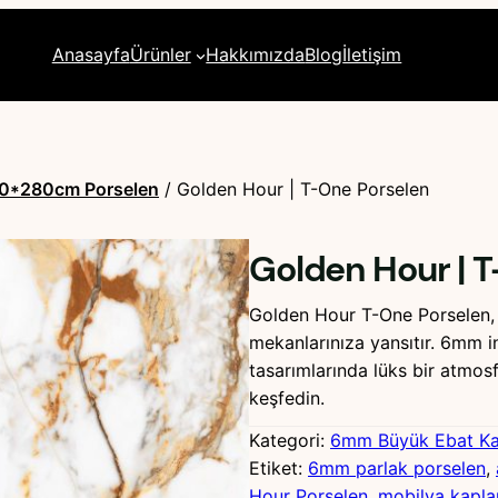
Anasayfa
Ürünler
Hakkımızda
Blog
İletişim
0*280cm Porselen
/ Golden Hour | T-One Porselen
Golden Hour | 
Golden Hour T-One Porselen, g
mekanlarınıza yansıtır. 6mm 
tasarımlarında lüks bir atmosf
keşfedin.
Kategori:
6mm Büyük Ebat K
Etiket:
6mm parlak porselen
, 
Hour Porselen
, 
mobilya kapla