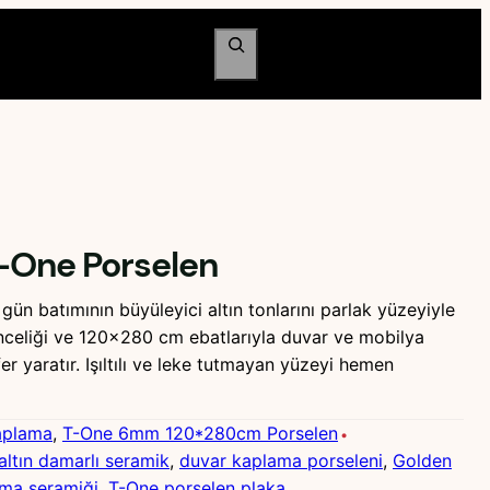
Ara
T-One Porselen
ün batımının büyüleyici altın tonlarını parlak yüzeyiyle
inceliği ve 120×280 cm ebatlarıyla duvar ve mobilya
er yaratır. Işıltılı ve leke tutmayan yüzeyi hemen
aplama
, 
T-One 6mm 120*280cm Porselen
altın damarlı seramik
, 
duvar kaplama porseleni
, 
Golden
ma seramiği
, 
T-One porselen plaka