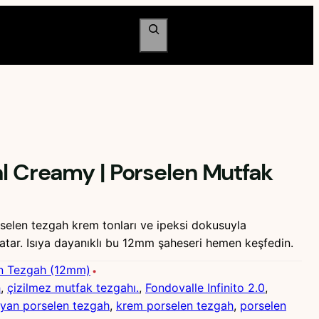
Ara
l Creamy | Porselen Mutfak
elen tezgah krem tonları ve ipeksi dokusuyla
katar. Isıya dayanıklı bu 12mm şaheseri hemen keşfedin.
n Tezgah (12mm)
h
, 
çizilmez mutfak tezgahı.
, 
Fondovalle Infinito 2.0
, 
alyan porselen tezgah
, 
krem porselen tezgah
, 
porselen