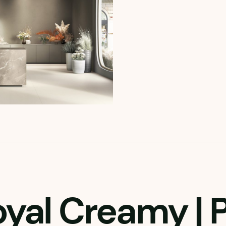
oyal Creamy
| 