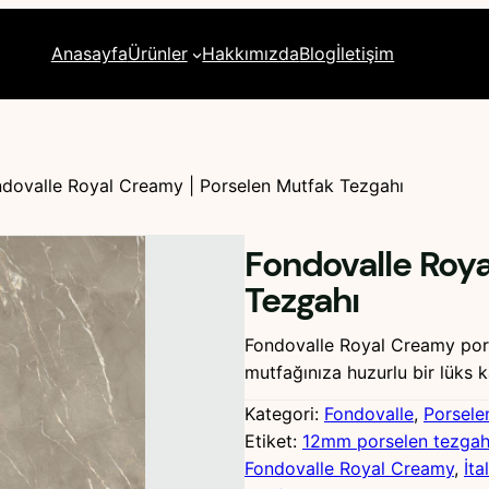
Anasayfa
Ürünler
Hakkımızda
Blog
İletişim
dovalle Royal Creamy | Porselen Mutfak Tezgahı
Fondovalle Roya
Tezgahı
Fondovalle Royal Creamy pors
mutfağınıza huzurlu bir lüks 
Kategori:
Fondovalle
, 
Porsele
Etiket:
12mm porselen tezga
Fondovalle Royal Creamy
, 
İt