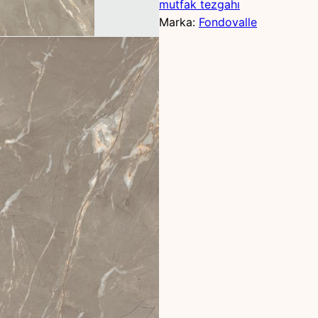
mutfak tezgahı
Marka:
Fondovalle