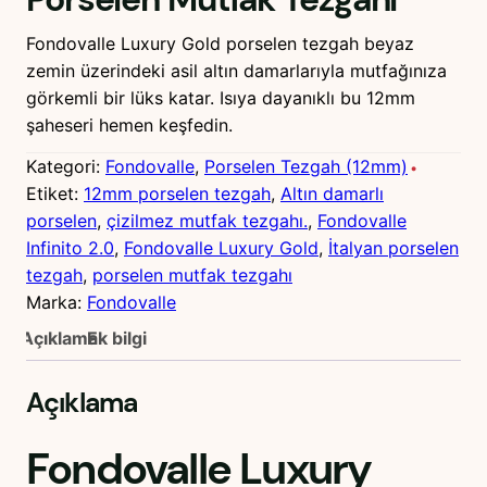
Fondovalle Luxury Gold porselen tezgah beyaz
zemin üzerindeki asil altın damarlarıyla mutfağınıza
görkemli bir lüks katar. Isıya dayanıklı bu 12mm
şaheseri hemen keşfedin.
Kategori:
Fondovalle
, 
Porselen Tezgah (12mm)
Etiket:
12mm porselen tezgah
, 
Altın damarlı
porselen
, 
çizilmez mutfak tezgahı.
, 
Fondovalle
Infinito 2.0
, 
Fondovalle Luxury Gold
, 
İtalyan porselen
tezgah
, 
porselen mutfak tezgahı
Marka:
Fondovalle
Açıklama
Ek bilgi
Açıklama
Fondovalle Luxury