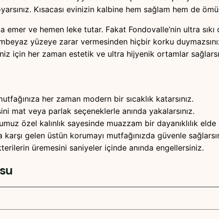
rsınız. Kısacası evinizin kalbine hem sağlam hem de ömürlü
nda emer ve hemen leke tutar. Fakat Fondovalle’nin ultra s
bembeyaz yüzeye zarar vermesinden hiçbir korku duymazsını
iz için her zaman estetik ve ultra hijyenik ortamlar sağlarsı
tfağınıza her zaman modern bir sıcaklık katarsınız.
isini mat veya parlak seçeneklerle anında yakalarsınız.
muz özel kalınlık sayesinde muazzam bir dayanıklılık elde 
a karşı gelen üstün korumayı mutfağınızda güvenle sağlarsın
rilerin üremesini saniyeler içinde anında engellersiniz.
osu