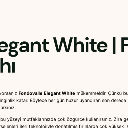
legant White
| 
hı
ıyorsanız
Fondovalle Elegant White
mükemmeldir. Çünkü bu t
nginlik katar. Böylece her gün huzur uyandıran son derece ş
arsınız.
bu yüzeyi mutfaklarınızda çok özgürce kullanırsınız. Zira gen
enleri ileri teknolojiyle donatılmış fırınlarda çok yüksek ıs