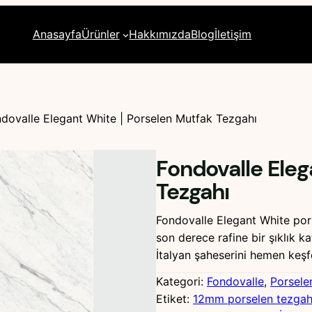
Anasayfa
Ürünler
Hakkımızda
Blog
İletişim
dovalle Elegant White | Porselen Mutfak Tezgahı
Fondovalle Eleg
Tezgahı
Fondovalle Elegant White po
son derece rafine bir şıklık k
İtalyan şaheserini hemen keşf
Kategori:
Fondovalle
, 
Porsele
Etiket:
12mm porselen tezga