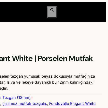
Ara
ant White | Porselen Mutfak
rselen tezgah yumuşak beyaz dokusuyla mutfağınıza
atar. Isıya ve lekeye dayanıklı bu 12mm kalınlığındaki
edin.
n Tezgah (12mm)
h
, 
çizilmez mutfak tezgahı.
, 
Fondovalle Elegant White
, 