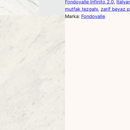
Fondovalle Infinito 2.0
, 
İtalya
mutfak tezgahı
, 
zarif beyaz 
Marka:
Fondovalle