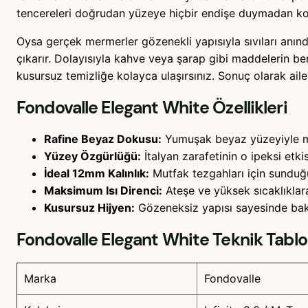
tencereleri doğrudan yüzeye hiçbir endişe duymadan koya
Oysa gerçek mermerler gözenekli yapısıyla sıvıları anı
çıkarır. Dolayısıyla kahve veya şarap gibi maddelerin 
kusursuz temizliğe kolayca ulaşırsınız. Sonuç olarak ailen
Fondovalle Elegant White
Özellikleri
Rafine Beyaz Dokusu:
Yumuşak beyaz yüzeyiyle mu
Yüzey Özgürlüğü:
İtalyan zarafetinin o ipeksi etk
İdeal 12mm Kalınlık:
Mutfak tezgahları için sunduğu
Maksimum Isı Direnci:
Ateşe ve yüksek sıcaklıklar
Kusursuz Hijyen:
Gözeneksiz yapısı sayesinde bakte
Fondovalle Elegant White
Teknik Tabl
Marka
Fondovalle