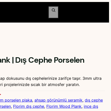
Ara
nk | Dış Cephe Porselen
ap dokusunu dış cephelerinize zarifçe taşır. 3mm ultra
i projelerinizde sıcak bir atmosfer yaratın.
m porselen plaka
, 
ahşap görünümlü seramik
, 
dış cephe
rselen
, 
Florim dış cephe
, 
Florim Wood Plank
, 
ince dış