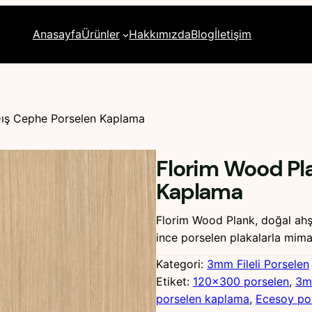
Anasayfa
Ürünler
Hakkımızda
Blog
İletişim
Dış Cephe Porselen Kaplama
Florim Wood Pla
Kaplama
Florim Wood Plank, doğal ahş
ince porselen plakalarla mimar
Kategori:
3mm Fileli Porselen
Etiket:
120×300 porselen
, 
3m
porselen kaplama
, 
Ecesoy po