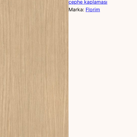
cephe kaplaması
Marka:
Florim