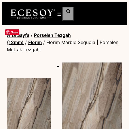
Ara
Save
Ana Sayfa
/
Porselen Tezgah
(12mm)
/
Florim
/ Florim Marble Sequoia | Porselen
Mutfak Tezgahı