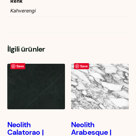
Renk
Kahverengi
İlgili ürünler
Save
Save
Neolith
Neolith
Calatorao |
Arabesque |