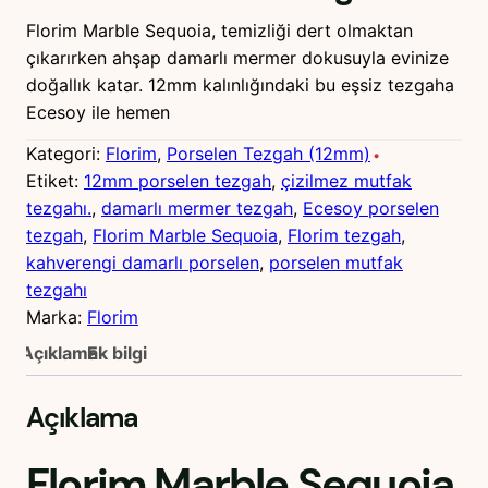
Florim Marble Sequoia, temizliği dert olmaktan
çıkarırken ahşap damarlı mermer dokusuyla evinize
doğallık katar. 12mm kalınlığındaki bu eşsiz tezgaha
Ecesoy ile hemen
Kategori:
Florim
, 
Porselen Tezgah (12mm)
Etiket:
12mm porselen tezgah
, 
çizilmez mutfak
tezgahı.
, 
damarlı mermer tezgah
, 
Ecesoy porselen
tezgah
, 
Florim Marble Sequoia
, 
Florim tezgah
, 
kahverengi damarlı porselen
, 
porselen mutfak
tezgahı
Marka:
Florim
Açıklama
Ek bilgi
Açıklama
Florim Marble Sequoia