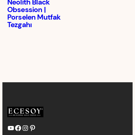
Neolith Black
Obsession |
Porselen Mutfak
Tezgahı
YouTube
Facebook
Instagram
Pinterest