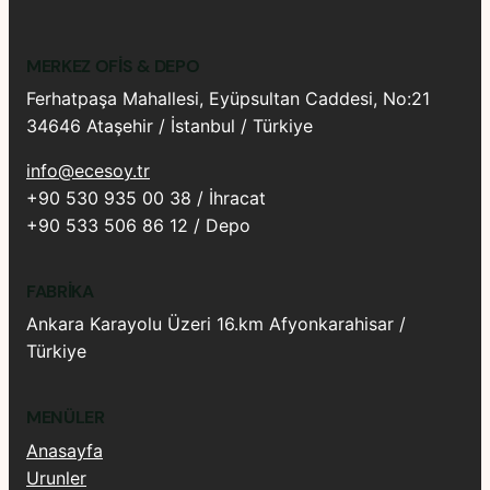
MERKEZ OFIS & DEPO
Ferhatpaşa Mahallesi, Eyüpsultan Caddesi, No:21
34646 Ataşehir / İstanbul / Türkiye
info@ecesoy.tr
+90 530 935 00 38 / İhracat
+90 533 506 86 12 / Depo
FABRIKA
Ankara Karayolu Üzeri 16.km Afyonkarahisar /
Türkiye
MENÜLER
Anasayfa
Urunler