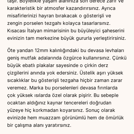
taşır. Böylelikle yaşam alanınıza son derece zarif ve
karakteristik bir atmosfer kazandırırsınız. Ayrıca
misafirlerinizi hayran bırakacak o gösterişli ve
zengin porselen tezgahı kolayca tasarlarsınız.
Kısacası İtalyan mimarisinin bu büyüleyici şaheserini
evinizin tam merkezine büyük gururla yerleştirirsiniz.
Öte yandan 12mm kalınlığındaki bu devasa levhaları
geniş mutfak adalarında özgürce kullanırsınız. Çünkü
büyük ebatlı plakalar sayesinde o çirkin derz
çizgilerini anında yok edersiniz. Üstelik aşırı yüksek
sıcaklıklar bu gösterişli tezgaha hiçbir zaman zarar
veremez. Marka bu porselenleri devasa fırınlarda
çok yüksek ısılarda özel olarak pişirir. Bu sebeple
ocaktan aldığınız kaynar tencereleri doğrudan
yüzeye hiç korkmadan koyarsınız. Sonuç olarak
evinizde hem muazzam görünümlü hem de ömürlük
bir çalışma alanı yaratırsınız.