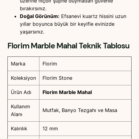
üzerine hiçbir şüphe duymadan güvenle
bırakırsınız.
Doğal Görünüm:
Efsanevi kuartz hissini uzun
yıllar boyunca büyük bir keyifle evinizde
yaşarsınız.
Florim Marble Mahal
Teknik Tablosu
Marka
Florim
Koleksiyon
Florim Stone
Ürün Adı
Florim Marble Mahal
Kullanım
Mutfak, Banyo Tezgahı ve Masa
Alanı
Kalınlık
12 mm