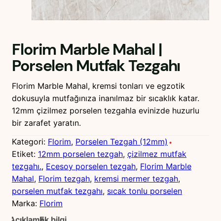
Florim Marble Mahal |
Porselen Mutfak Tezgahı
Florim Marble Mahal, kremsi tonları ve egzotik
dokusuyla mutfağınıza inanılmaz bir sıcaklık katar.
12mm çizilmez porselen tezgahla evinizde huzurlu
bir zarafet yaratın.
Kategori:
Florim
, 
Porselen Tezgah (12mm)
Etiket:
12mm porselen tezgah
, 
çizilmez mutfak
tezgahı.
, 
Ecesoy porselen tezgah
, 
Florim Marble
Mahal
, 
Florim tezgah
, 
kremsi mermer tezgah
, 
porselen mutfak tezgahı
, 
sıcak tonlu porselen
Marka:
Florim
Açıklama
Ek bilgi