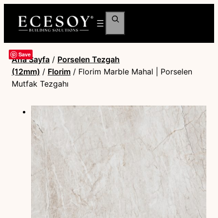
Ara
Save
Ana Sayfa
/
Porselen Tezgah
(12mm)
/
Florim
/ Florim Marble Mahal | Porselen
Mutfak Tezgahı