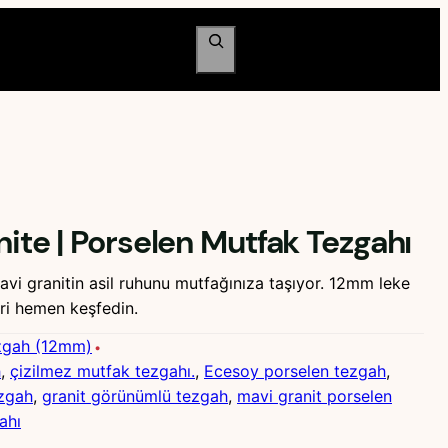
Ara
nite | Porselen Mutfak Tezgahı
avi granitin asil ruhunu mutfağınıza taşıyor. 12mm leke
ri hemen keşfedin.
zgah (12mm)
h
, 
çizilmez mutfak tezgahı.
, 
Ecesoy porselen tezgah
, 
ezgah
, 
granit görünümlü tezgah
, 
mavi granit porselen
ahı