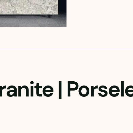
ranite
| Porsel