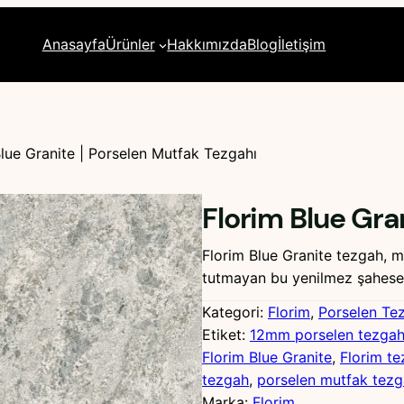
Anasayfa
Ürünler
Hakkımızda
Blog
İletişim
Blue Granite | Porselen Mutfak Tezgahı
Florim Blue Gra
Florim Blue Granite tezgah, m
tutmayan bu yenilmez şahese
Kategori:
Florim
, 
Porselen Te
Etiket:
12mm porselen tezga
Florim Blue Granite
, 
Florim t
tezgah
, 
porselen mutfak tezg
Marka:
Florim