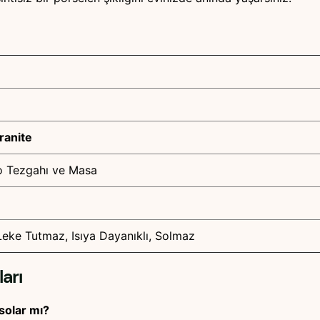
ranite
o Tezgahı ve Masa
Leke Tutmaz, Isıya Dayanıklı, Solmaz
arı
solar mı?