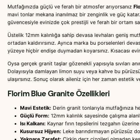
Mutfağınızda güçlü ve ferah bir atmosfer arıyorsanız
Fl
mavi tonlar mekana inanılmaz bir zenginlik ve güç katar. 
güvencesiyle evinizde çok prestijli ve ferah bir ortam sa
Üstelik 12mm kalınlığa sahip devasa levhaları geniş mutf
ortadan kaldırırsınız. Ayrıca marka bu porselenleri devas
yüzeye hiçbir endişe duymadan koyarsınız. Kısacası evin
Oysa gerçek granit taşlar gözenekli yapısıyla sıvıları a
Dolayısıyla damlayan limon suyu veya kahve bu pürüzsüz
ulaşırsınız. Sonuç olarak aileniz için her zaman estetik ve
Florim Blue Granite
Özellikleri
Mavi Estetik:
Derin granit tonlarıyla mutfağınıza he
Güçlü Form:
12mm kalınlık sayesinde çalışma alanl
Isı Kalkanı:
Kaynar fırın tepsilerini tezgahın üzeri
Kusursuz Hijyen:
Leke barındırmayan pürüzsüz doku
Yekpare Zarafet:
Çirkin derz çizgileri olmadan kesi