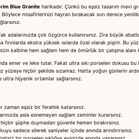
orim Blue Granite
harikadır. Çünkü bu eşsiz tasarım mavi gra
Böylece misafirlerinizi hayran bırakacak son derece yenilikç
ğlarsınız.
ak adalarınızda çok özgürce kullanırsınız. Zira büyük ebatl
a fırınlarda ekstra yüksek ısılarda özel olarak pişirir. Bu y
izin kalbine hem sağlam hem de ömürlük bir çalışma alanı k
nında emer ve leke tutar. Fakat ultra sıkı porselen dokusu 
 yüzeye hiçbir şekilde sızamaz. Hatta yoğun günlerin ardı
 ultra hijyenik ortamlar sağlarsınız.
r zaman eşsiz bir ferahlık katarsınız.
arınızda asla esnemeyen sağlam zeminler kurarsınız.
ne hiçbir şüphe duymadan güvenle hemen bırakırsınız.
yu sadece silerek saniyeler içinde anında arındırırsınız.
ntisiz bir porselen şıklığını evinizde anında yaşarsınız.