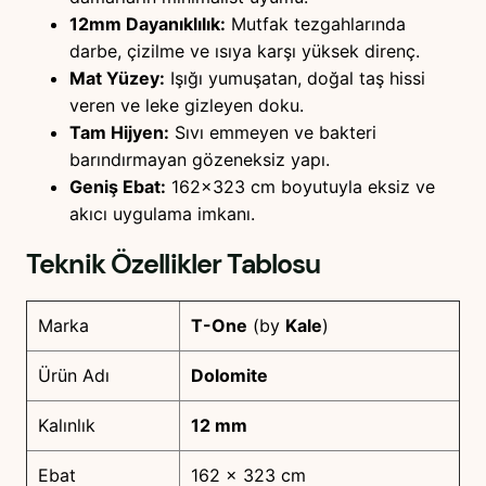
12mm Dayanıklılık:
Mutfak tezgahlarında
darbe, çizilme ve ısıya karşı yüksek direnç.
Mat Yüzey:
Işığı yumuşatan, doğal taş hissi
veren ve leke gizleyen doku.
Tam Hijyen:
Sıvı emmeyen ve bakteri
barındırmayan gözeneksiz yapı.
Geniş Ebat:
162×323 cm boyutuyla eksiz ve
akıcı uygulama imkanı.
Teknik Özellikler Tablosu
Marka
T-One
(by
Kale
)
Ürün Adı
Dolomite
Kalınlık
12 mm
Ebat
162 x 323 cm