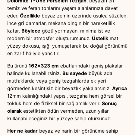
Dolomite T-One Porselen Tezgah
, beyazın en
temiz ve ferah tonlarını yaşam alanlarınıza davet
eder.
Özellikle
beyaz zemin üzerinde usulca süzülen
ince gri damarlar, mekana dingin bir hareketlilik
katar.
Böylece
gözü yormayan, minimalist ve
modern bir atmosfer oluşturursunuz.
Üstelik
mat
yüzey dokusu, ışığı yumuşatarak bu doğal görünümü
en zarif haliyle yansıtır.
Bu ürünü
162×323 cm
ebatlarındaki geniş plakalar
halinde kullanabilirsiniz.
Bu sayede
büyük ada
mutfaklarda veya geniş tezgahlarda ek yeri
görmeden kesintisiz bir beyazlık yakalarsınız.
Ayrıca
12mm kalınlığındaki yapısı, tezgaha hem görsel bir
tokluk hem de fiziksel bir sağlamlık verir.
Sonuç
olarak
estetikten ödün vermeden, uzun yıllar
kullanabileceğiniz bir yüzeye sahip olursunuz.
Her ne kadar
beyaz ve narin bir görünüme sahip