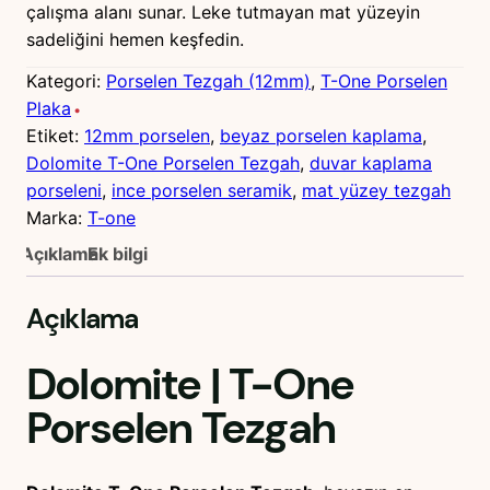
çalışma alanı sunar. Leke tutmayan mat yüzeyin
sadeliğini hemen keşfedin.
Kategori:
Porselen Tezgah (12mm)
, 
T-One Porselen
Plaka
Etiket:
12mm porselen
, 
beyaz porselen kaplama
, 
Dolomite T-One Porselen Tezgah
, 
duvar kaplama
porseleni
, 
ince porselen seramik
, 
mat yüzey tezgah
Marka:
T-one
Açıklama
Ek bilgi
Açıklama
Dolomite
|
T-One
Porselen Tezgah