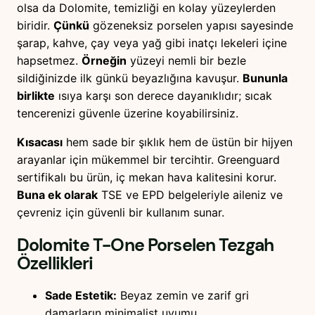
olsa da Dolomite, temizliği en kolay yüzeylerden
biridir.
Çünkü
gözeneksiz porselen yapısı sayesinde
şarap, kahve, çay veya yağ gibi inatçı lekeleri içine
hapsetmez.
Örneğin
yüzeyi nemli bir bezle
sildiğinizde ilk günkü beyazlığına kavuşur.
Bununla
birlikte
ısıya karşı son derece dayanıklıdır; sıcak
tencerenizi güvenle üzerine koyabilirsiniz.
Kısacası
hem sade bir şıklık hem de üstün bir hijyen
arayanlar için mükemmel bir tercihtir. Greenguard
sertifikalı bu ürün, iç mekan hava kalitesini korur.
Buna ek olarak
TSE ve EPD belgeleriyle aileniz ve
çevreniz için güvenli bir kullanım sunar.
Dolomite T-One Porselen Tezgah
Özellikleri
Sade Estetik:
Beyaz zemin ve zarif gri
damarların minimalist uyumu.