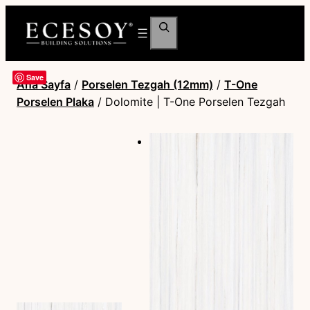
Ara
Save
Ana Sayfa
/
Porselen Tezgah (12mm)
/
T-One
Porselen Plaka
/ Dolomite | T-One Porselen Tezgah