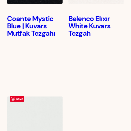
Coante Mystic
Belenco Elıxır
Blue | Kuvars
White Kuvars
Mutfak Tezgahı
Tezgah
Save