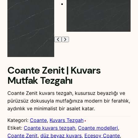
Coante Zenit | Kuvars
Mutfak Tezgahı
Coante Zenit kuvars tezgah, kusursuz beyazlığı ve
pürüzsüz dokusuyla mutfağınıza modern bir ferahlık,
aydınlık ve minimalist bir asalet katar.
Kategori:
Coante
, 
Kuvars Tezgah
Etiket:
Coante kuvars tezgah
, 
Coante modelleri
, 
Coante Zenit
, 
düz beyaz kuvars
, 
Ecesoy Coante
, 