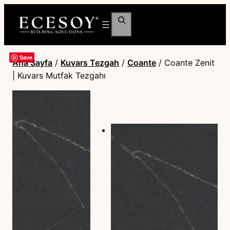
Ara
Save
Ana Sayfa
/
Kuvars Tezgah
/
Coante
/ Coante Zenit
| Kuvars Mutfak Tezgahı