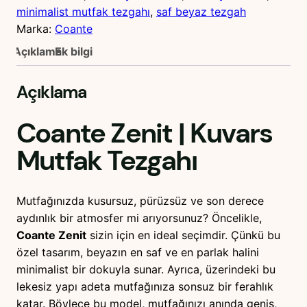
minimalist mutfak tezgahı
, 
saf beyaz tezgah
Marka:
Coante
Açıklama
Ek bilgi
Açıklama
Coante Zenit
| Kuvars
Mutfak Tezgahı
Mutfağınızda kusursuz, pürüzsüz ve son derece
aydınlık bir atmosfer mi arıyorsunuz? Öncelikle,
Coante Zenit
sizin için en ideal seçimdir. Çünkü bu
özel tasarım, beyazın en saf ve en parlak halini
minimalist bir dokuyla sunar. Ayrıca, üzerindeki bu
lekesiz yapı adeta mutfağınıza sonsuz bir ferahlık
katar. Böylece bu model, mutfağınızı anında geniş,