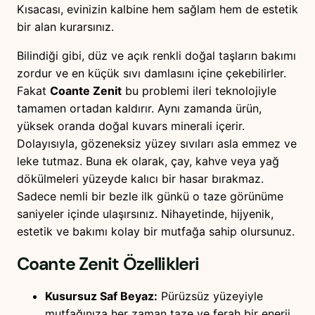
Kısacası, evinizin kalbine hem sağlam hem de estetik
bir alan kurarsınız.
Bilindiği gibi, düz ve açık renkli doğal taşların bakımı
zordur ve en küçük sıvı damlasını içine çekebilirler.
Fakat
Coante Zenit
bu problemi ileri teknolojiyle
tamamen ortadan kaldırır. Aynı zamanda ürün,
yüksek oranda doğal kuvars minerali içerir.
Dolayısıyla, gözeneksiz yüzey sıvıları asla emmez ve
leke tutmaz. Buna ek olarak, çay, kahve veya yağ
dökülmeleri yüzeyde kalıcı bir hasar bırakmaz.
Sadece nemli bir bezle ilk günkü o taze görünüme
saniyeler içinde ulaşırsınız. Nihayetinde, hijyenik,
estetik ve bakımı kolay bir mutfağa sahip olursunuz.
Coante Zenit
Özellikleri
Kusursuz Saf Beyaz:
Pürüzsüz yüzeyiyle
mutfağınıza her zaman taze ve ferah bir enerji