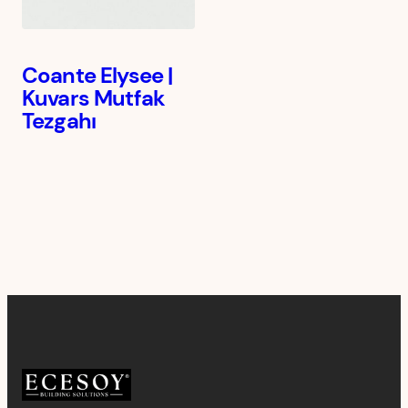
Coante Elysee |
Kuvars Mutfak
Tezgahı