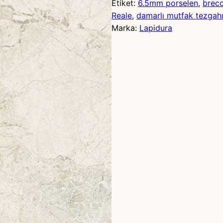
Etiket:
6.5mm porselen
, 
brec
Reale
, 
damarlı mutfak tezgah
Marka:
Lapidura