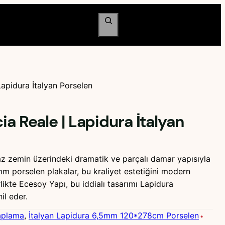
Ara
Lapidura İtalyan Porselen
ia Reale | Lapidura İtalyan
az zemin üzerindeki dramatik ve parçalı damar yapısıyla
m porselen plakalar, bu kraliyet estetiğini modern
rlikte Ecesoy Yapı, bu iddialı tasarımı Lapidura
il eder.
aplama
, 
İtalyan Lapidura 6,5mm 120*278cm Porselen