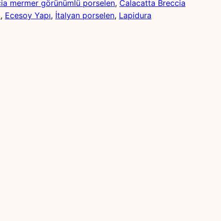
cia mermer görünümlü porselen
, 
Calacatta Breccia
ı
, 
Ecesoy Yapı
, 
İtalyan porselen
, 
Lapidura