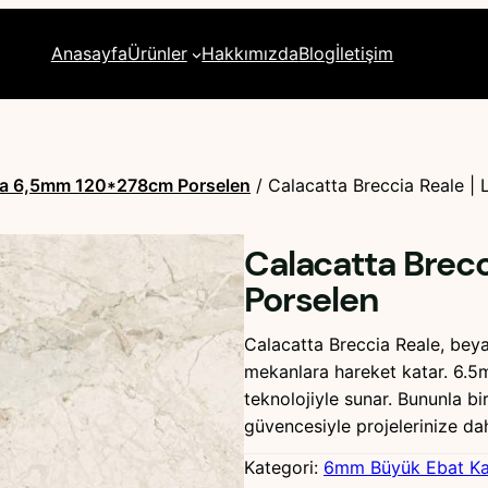
Anasayfa
Ürünler
Hakkımızda
Blog
İletişim
ura 6,5mm 120*278cm Porselen
/ Calacatta Breccia Reale | 
Calacatta Brecc
Porselen
Calacatta Breccia Reale, bey
mekanlara hareket katar. 6.5m
teknolojiyle sunar. Bununla bi
güvencesiyle projelerinize dah
Kategori:
6mm Büyük Ebat K