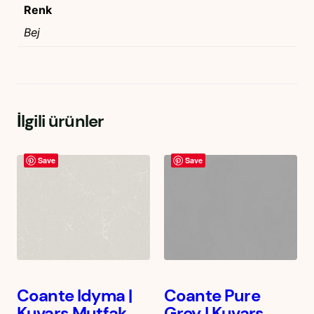
Renk
Bej
İlgili ürünler
Save
Save
Coante Idyma |
Coante Pure
Kuvars Mutfak
Grey | Kuvars