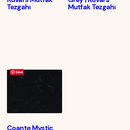
Tezgahı
Mutfak Tezgahı
Save
Coante Mystic