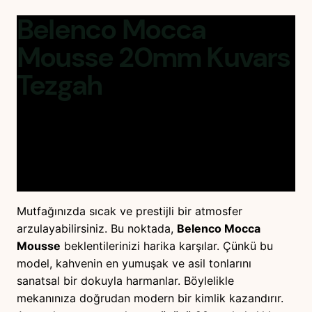
Belenco Mocca
Mousse 20mm
Kuvars
Tezgah
Belenco Mocca Mousse 20mm
kuvars tezgah,
kahve tonlarının sıcaklığıyla mutfağınıza huzur sunar.
Üstelik, kuvarsın sarsılmaz gücüyle yaşam alanınıza
seçkin bir zarafet katar.
Mutfağınızda sıcak ve prestijli bir atmosfer
arzulayabilirsiniz. Bu noktada,
Belenco Mocca
Mousse
beklentilerinizi harika karşılar. Çünkü bu
model, kahvenin en yumuşak ve asil tonlarını
sanatsal bir dokuyla harmanlar. Böylelikle
mekanınıza doğrudan modern bir kimlik kazandırır.