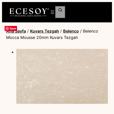
Ara
Save
Ana Sayfa
/
Kuvars Tezgah
/
Belenco
/ Belenco
Mocca Mousse 20mm Kuvars Tezgah