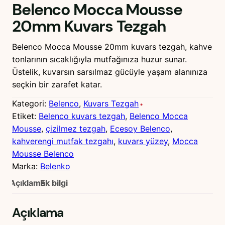
Belenco Mocca Mousse
20mm Kuvars Tezgah
Belenco Mocca Mousse 20mm kuvars tezgah, kahve
tonlarının sıcaklığıyla mutfağınıza huzur sunar.
Üstelik, kuvarsın sarsılmaz gücüyle yaşam alanınıza
seçkin bir zarafet katar.
Kategori:
Belenco
, 
Kuvars Tezgah
Etiket:
Belenco kuvars tezgah
, 
Belenco Mocca
Mousse
, 
çizilmez tezgah
, 
Ecesoy Belenco
, 
kahverengi mutfak tezgahı
, 
kuvars yüzey
, 
Mocca
Mousse Belenco
Marka:
Belenko
Açıklama
Ek bilgi
Açıklama