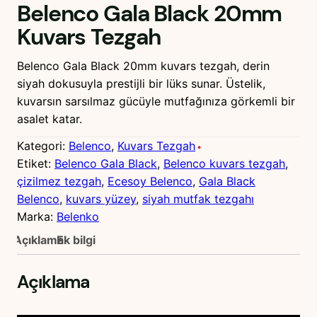
Belenco Gala Black 20mm
Kuvars Tezgah
Belenco Gala Black 20mm kuvars tezgah, derin
siyah dokusuyla prestijli bir lüks sunar. Üstelik,
kuvarsın sarsılmaz gücüyle mutfağınıza görkemli bir
asalet katar.
Kategori:
Belenco
, 
Kuvars Tezgah
Etiket:
Belenco Gala Black
, 
Belenco kuvars tezgah
, 
çizilmez tezgah
, 
Ecesoy Belenco
, 
Gala Black
Belenco
, 
kuvars yüzey
, 
siyah mutfak tezgahı
Marka:
Belenko
Açıklama
Ek bilgi
Açıklama