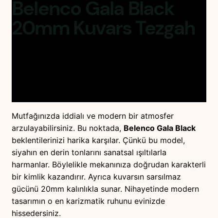
Belenco Gala Black
20mm
Kuvars Tezgah
Belenco Gala Black 20mm
kuvars tezgah, derin
siyah dokusuyla prestijli bir lüks sunar. Üstelik,
kuvarsın sarsılmaz gücüyle mutfağınıza görkemli bir
asalet katar.
Mutfağınızda iddialı ve modern bir atmosfer
arzulayabilirsiniz. Bu noktada,
Belenco Gala Black
beklentilerinizi harika karşılar. Çünkü bu model,
siyahın en derin tonlarını sanatsal ışıltılarla
harmanlar. Böylelikle mekanınıza doğrudan karakterli
bir kimlik kazandırır. Ayrıca kuvarsın sarsılmaz
gücünü 20mm kalınlıkla sunar. Nihayetinde modern
tasarımın o en karizmatik ruhunu evinizde
hissedersiniz.