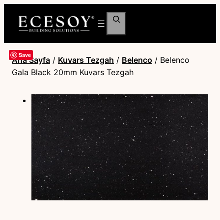
Ara
Save
Ana Sayfa
/
Kuvars Tezgah
/
Belenco
/ Belenco
Gala Black 20mm Kuvars Tezgah