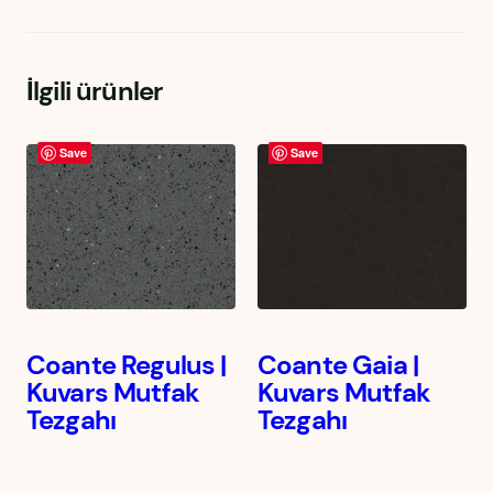
İlgili ürünler
Save
Save
Coante Regulus |
Coante Gaia |
Kuvars Mutfak
Kuvars Mutfak
Tezgahı
Tezgahı